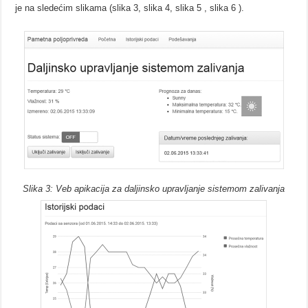
je na sledećim slikama (slika 3, slika 4, slika 5 , slika 6 ).
Slika 3: Veb apikacija za daljinsko upravljanje sistemom zalivanja