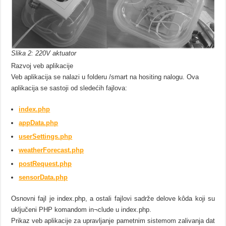
Slika 2: 220V aktuator
Razvoj veb aplikacije
Veb aplikacija se nalazi u folderu /smart na hositing nalogu. Ova
aplikacija se sastoji od sledećih fajlova:
index.php
appData.php
userSettings.php
weatherForecast.php
postRequest.php
sensorData.php
Osnovni fajl je index.php, a ostali fajlovi sadrže delove kôda koji su
uključeni PHP komandom in¬clude u index.php.
Prikaz veb aplikacije za upravljanje pametnim sistemom zalivanja dat