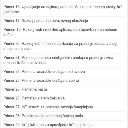
Primer 16. Upravljanje uređajima pametne učionice primenom xively IoT
platforme
Primer 17. Razvoj pametnog obrazovnog okruženja
Primerr 18. Razvoj web i mobilne aplikacije za upravljanje pametnom
kućom
Primer 20. Razvoj veb i mobilne aplikacije za praćenje zdravstvenog
stanja pacijenata
Primer 21. Primena interneta inteligentnih uređaja u praćenju nivoa
stresa i fizičkih aktivnosti
Primer 22. Primena wearable uređaja u zdravstvu
Primer 23. Primena wearable uređaja u sportu
Primer 25. Pametna bašta
Primer 26. Pametan sistem zalivanja
Primer 27. IoT sistem za praćenje razvoja šampinjona
Primer 28. Projektovanje pametnog šoping mola
Primer 29. IoT platforme za upravljanje IoT projektima