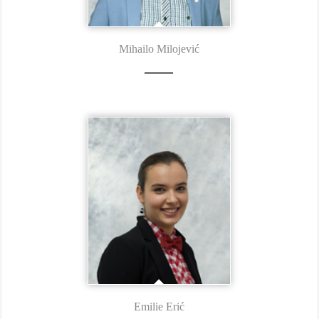
Mihailo Milojević
Emilie Erić