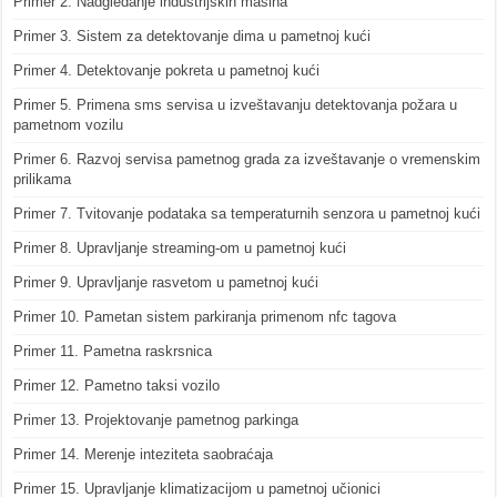
Primer 2. Nadgledanje industrijskih mašina
Primer 3. Sistem za detektovanje dima u pametnoj kući
Primer 4. Detektovanje pokreta u pametnoj kući
Primer 5. Primena sms servisa u izveštavanju detektovanja požara u
pametnom vozilu
Primer 6. Razvoj servisa pametnog grada za izveštavanje o vremenskim
prilikama
Primer 7. Tvitovanje podataka sa temperaturnih senzora u pametnoj kući
Primer 8. Upravljanje streaming-om u pametnoj kući
Primer 9. Upravljanje rasvetom u pametnoj kući
Primer 10. Pametan sistem parkiranja primenom nfc tagova
Primer 11. Pametna raskrsnica
Primer 12. Pametno taksi vozilo
Primer 13. Projektovanje pametnog parkinga
Primer 14. Merenje inteziteta saobraćaja
Primer 15. Upravljanje klimatizacijom u pametnoj učionici