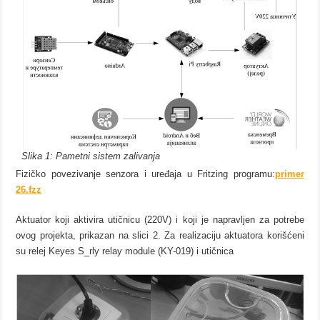
Slika 1: Pametni sistem zalivanja
Fizičko povezivanje senzora i uređaja u Fritzing programu:
primer
26.fzz
Aktuator koji aktivira utičnicu (220V) i koji je napravljen za potrebe
ovog projekta, prikazan na slici 2. Za realizaciju aktuatora korišćeni
su relej Keyes S_rly relay module (KY-019) i utičnica