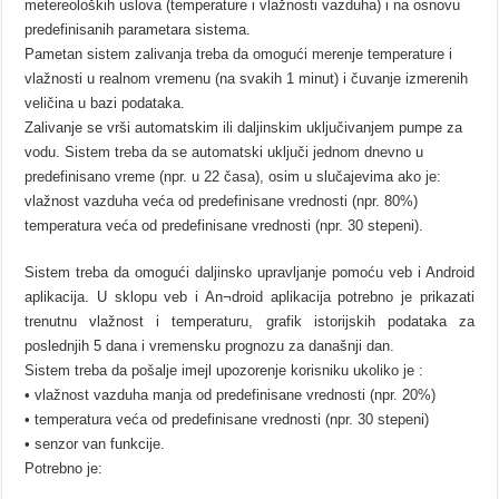
metereoloških uslova (temperature i vlažnosti vazduha) i na osnovu
predefinisanih parametara sistema.
Pametan sistem zalivanja treba da omogući merenje temperature i
vlažnosti u realnom vremenu (na svakih 1 minut) i čuvanje izmerenih
veličina u bazi podataka.
Zalivanje se vrši automatskim ili daljinskim uključivanjem pumpe za
vodu. Sistem treba da se automatski uključi jednom dnevno u
predefinisano vreme (npr. u 22 časa), osim u slučajevima ako je:
vlažnost vazduha veća od predefinisane vrednosti (npr. 80%)
temperatura veća od predefinisane vrednosti (npr. 30 stepeni).
Sistem treba da omogući daljinsko upravljanje pomoću veb i Android
aplikacija. U sklopu veb i An¬droid aplikacija potrebno je prikazati
trenutnu vlažnost i temperaturu, grafik istorijskih podataka za
poslednjih 5 dana i vremensku prognozu za današnji dan.
Sistem treba da pošalje imejl upozorenje korisniku ukoliko je :
• vlažnost vazduha manja od predefinisane vrednosti (npr. 20%)
• temperatura veća od predefinisane vrednosti (npr. 30 stepeni)
• senzor van funkcije.
Potrebno je: