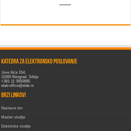
Katedra za elektronsko poslovanje
Jove Ilića 154,
11000 Beograd, Srbija
+381 11 3950895
elab-office@elab.rs
Brzi linkovi
Nastavni tim
Master studije
Doktorske studije