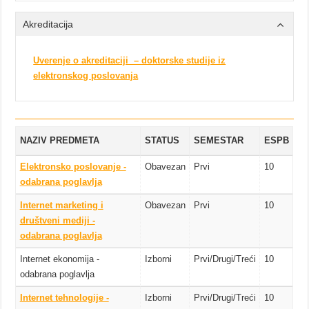
Akreditacija
Uverenje o akreditaciji – doktorske studije iz
elektronskog poslovanja
NAZIV PREDMETA
STATUS
SEMESTAR
ESPB
Elektronsko poslovanje -
Obavezan
Prvi
10
odabrana poglavlja
Internet marketing i
Obavezan
Prvi
10
društveni mediji -
odabrana poglavlja
Internet ekonomija -
Izborni
Prvi/Drugi/Treći
10
odabrana poglavlja
Internet tehnologije -
Izborni
Prvi/Drugi/Treći
10