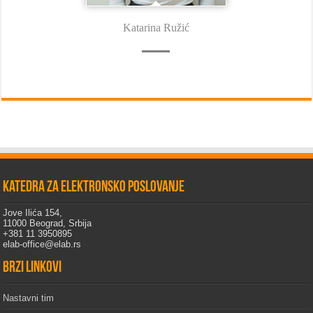
Katarina Ružić
Katedra za elektronsko poslovanje
Jove Ilića 154,
11000 Beograd, Srbija
+381 11 3950895
elab-office@elab.rs
Brzi linkovi
Nastavni tim