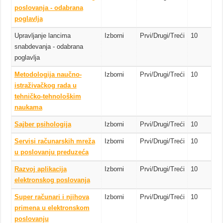
poslovanja - odabrana
poglavlja
Upravljanje lancima
Izborni
Prvi/Drugi/Treći
10
snabdevanja - odabrana
poglavlja
Metodologija naučno-
Izborni
Prvi/Drugi/Treći
10
istraživačkog rada u
tehničko-tehnološkim
naukama
Sajber psihologija
Izborni
Prvi/Drugi/Treći
10
Servisi računarskih mreža
Izborni
Prvi/Drugi/Treći
10
u poslovanju preduzeća
Razvoj aplikacija
Izborni
Prvi/Drugi/Treći
10
elektronskog poslovanja
Super računari i njihova
Izborni
Prvi/Drugi/Treći
10
primena u elektronskom
poslovanju