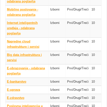
odabrana poglavlja
Mobilno poslovanje -
Izborni
Prvi/Drugi/Treći
10
odabrana poglavlja
Internet inteligentnih
Izborni
Prvi/Drugi/Treći
10
uređaja - odabrana
poglavlja
Napredne cloud
Izborni
Prvi/Drugi/Treći
10
infrastrukture i servisi
Big data infrastruktura i
Izborni
Prvi/Drugi/Treći
10
servisi
E-obrazovanje - odabrana
Izborni
Prvi/Drugi/Treći
10
poglavlja
E-bankarstvo
Izborni
Prvi/Drugi/Treći
10
E-uprava
Izborni
Prvi/Drugi/Treći
10
E-zdravstvo
Izborni
Prvi/Drugi/Treći
10
Poslovna inteligencija u
Izborni
Prvi/Drugi/Treći
10