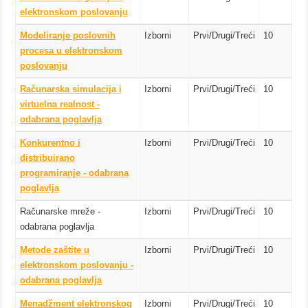
elektronskom poslovanju
Modeliranje poslovnih
Izborni
Prvi/Drugi/Treći
10
procesa u elektronskom
poslovanju
Računarska simulacija i
Izborni
Prvi/Drugi/Treći
10
virtuelna realnost -
odabrana poglavlja
Konkurentno i
Izborni
Prvi/Drugi/Treći
10
distribuirano
programiranje - odabrana
poglavlja
Računarske mreže -
Izborni
Prvi/Drugi/Treći
10
odabrana poglavlja
Metode zaštite u
Izborni
Prvi/Drugi/Treći
10
elektronskom poslovanju -
odabrana poglavlja
Menadžment elektronskog
Izborni
Prvi/Drugi/Treći
10