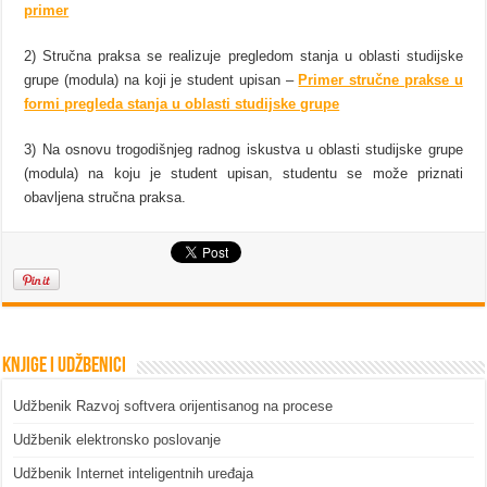
primer
2) Stručna praksa se realizuje pregledom stanja u oblasti studijske
grupe (modula) na koji je student upisan –
Primer stručne prakse u
formi pregleda stanja u oblasti studijske grupe
3) Na osnovu trogodišnjeg radnog iskustva u oblasti studijske grupe
(modula) na koju je student upisan, studentu se može priznati
obavljena stručna praksa.
Knjige i udžbenici
Udžbenik Razvoj softvera orijentisanog na procese
Udžbenik elektronsko poslovanje
Udžbenik Internet inteligentnih uređaja