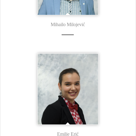
Mihailo Milojević
Emilie Erić