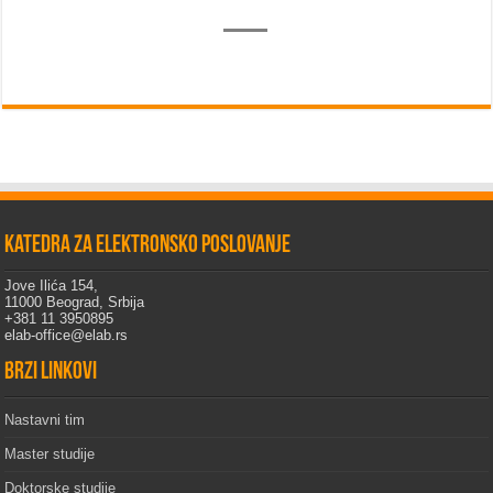
Katedra za elektronsko poslovanje
Jove Ilića 154,
11000 Beograd, Srbija
+381 11 3950895
elab-office@elab.rs
Brzi linkovi
Nastavni tim
Master studije
Doktorske studije