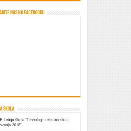
ađite nas na Facebooku
a škola
 Letnja škola “Tehnologije elektronskog
ovanja 2018″