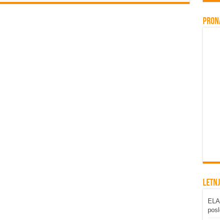
Pron
Letnj
ELAB
posl