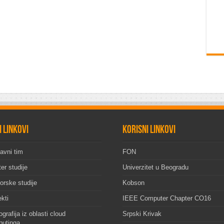
i linkovi
Korisni linkovi
avni tim
FON
er studije
Univerzitet u Beogradu
orske studije
Kobson
ekti
IEEE Computer Chapter CO16
grafija iz oblasti cloud
Srpski Krivak
utinga