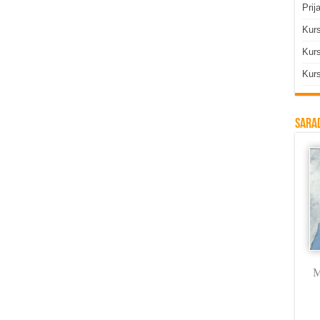
Prij
Kur
Kurs
Kurs
Sarad
Milica Labus
dr Vojkan
Branka Rodić
M
Vasković
Trmčić