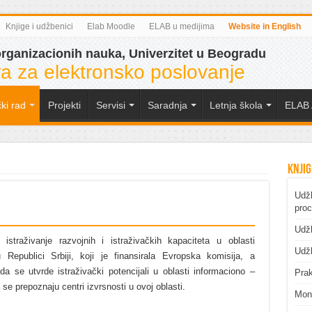
Knjige i udžbenici
Elab Moodle
ELAB u medijima
Website in English
organizacionih nauka, Univerzitet u Beogradu
a za elektronsko poslovanje
ki rad
Projekti
Servisi
Saradnja
Letnja škola
ELAB 
Knjig
Udžb
pro
Udžb
istraživanje razvojnih i istraživačkih kapaciteta u oblasti
Udžb
 Republici Srbiji, koji je finansirala Evropska komisija, a
 da se utvrde istraživački potencijali u oblasti informaciono –
Prak
 se prepoznaju centri izvrsnosti u ovoj oblasti.
Mono