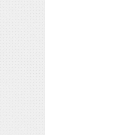
Milica Todorović
Iva Vojinović