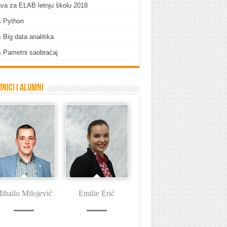
ava za ELAB letnju školu 2018
s Python
 Big data analitika
 Pametni saobraćaj
nici i Alumni
ihailo Milojević
Emilie Erić
Dušan Tašin
I