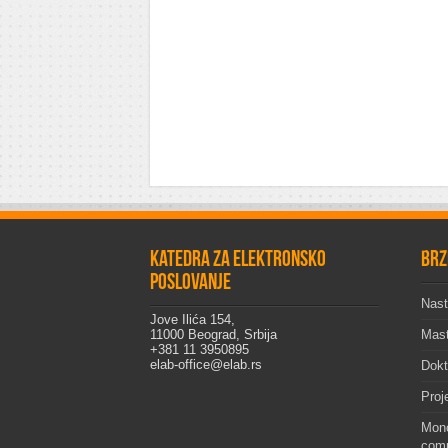
Katedra za elektronsko
Brz
poslovanje
Nast
Jove Ilića 154,
11000 Beograd, Srbija
Mast
+381 11 3950895
elab-office@elab.rs
Dokt
Proj
Mono
comp