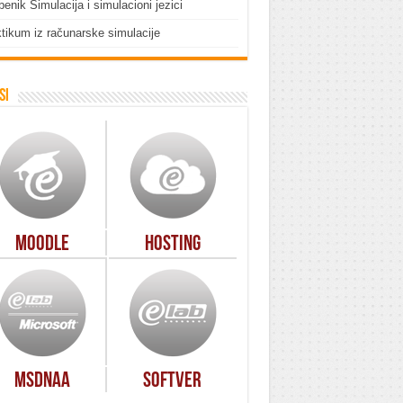
enik Simulacija i simulacioni jezici
tikum iz računarske simulacije
si
Moodle
Hosting
MSDNAA
Softver