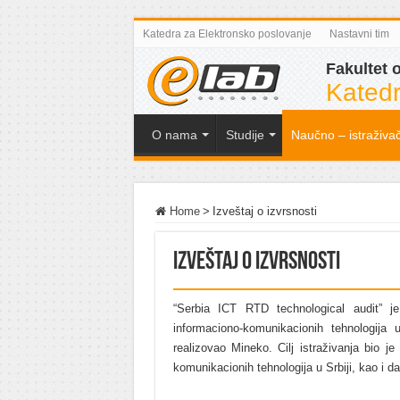
Katedra za Elektronsko poslovanje
Nastavni tim
Fakultet 
Katedr
O nama
Studije
Naučno – istraživač
Home
>
Izveštaj o izvrsnosti
Izveštaj o izvrsnosti
“Serbia ICT RTD technological audit” je 
informaciono-komunikacionih tehnologija u
realizovao Mineko. Cilj istraživanja bio je
komunikacionih tehnologija u Srbiji, kao i da