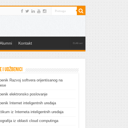
Alumni
Kontakt
ELAB cert
e i udžbenici
enik Razvoj softvera orijentisanog na
cese
enik elektronsko poslovanje
enik Internet inteligentnih uređaja
tikum iz Interneta inteligentnih uređaja
grafija iz oblasti cloud computinga