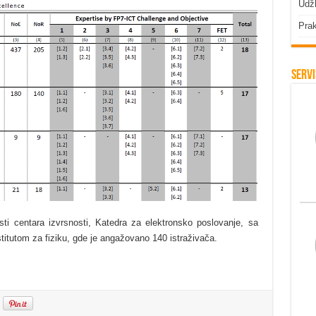
Udžb
Prak
Servi
sti centara izvrsnosti, Katedra za elektronsko poslovanje, sa
titutom za fiziku, gde je angažovano 140 istraživača.