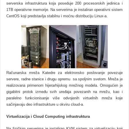
serverska infrastruktura koja poseduje 200 procesorskih jedinica i
1TB operativne memorije. Na serverima je instaliran operativni sistem
CentOS koji predstavlja stabilnu i moćnu distribuciju Linux-a.
Računarska mreža Katedre za elektronsko poslovanje povezuje
servere, radne stanice i drugu opremu sa spoljnim svetom. Mreža je
realizovana primenom hijerarhijskog mrežnog modela. Omogućen je
gigabitni protok između svih uređaja povezanih na mrežu, kao i
paralelno funkcionisanje više odvojenih virtuelnih mreža koje
sačinjavaju deo infrastrukture u okviru cloud-a.
Virtuelizacija i Cloud Computing infrastruktura
Na fizičkim serverima je instaliran KVM sistem za virtuelizaciju koji