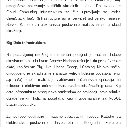
omogućava pokretanje različitih virtuelnih mašina. Postavljena je
Cloud Computing infrastruktura za čije upravljanje se koristi
OpenStack IaaS (Infrastructure as a Service) softversko rešenje.
Servisi Katedre za elektronsko poslovanje realizovani su u cloud
okruženju.
Big Data infrastruktura
Na postavljenoj mrežnoj infrastrukturi podignut je moćan Hadoop
ekosistem, koji obuhvata Apache Hadoop rešenje i druge softverske
alate, kao što su:
Pig, Hive, Hbase, Sqoop, HCatalog. Na ovaj način,
omogućeno je skladištenje i analiza velikih količina podataka (eng.
big data
), kao i realizaciju zahtevanih računarskih operacija na
efikasan i efektivan način u okviru naučno-istraživačkog rada. Big
data infrastruktura omogućava studentima da savladaju nove tehnike
obrade velikih količina podataka, kao i upoznavanje sa NoSQL
bazama podataka.
Za potrebe edukacije i naučno-istraživačkih radova Katedre za
elektronsko poslovanje, Univerziteta u Beogradu, Fakulteta