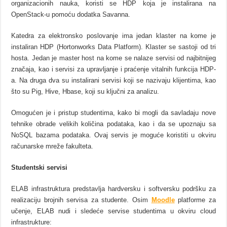
organizacionih nauka, koristi se HDP koja je instalirana na
OpenStack-u pomoću dodatka Savanna.
Katedra za elektronsko poslovanje ima jedan klaster na kome je
instaliran HDP (Hortonworks Data Platform). Klaster se sastoji od tri
hosta. Jedan je master host na kome se nalaze servisi od najbitnijeg
značaja, kao i servisi za upravljanje i praćenje vitalnih funkcija HDP-
a. Na druga dva su instalirani servisi koji se nazivaju klijentima, kao
što su Pig, Hive, Hbase, koji su ključni za analizu.
Omogućen je i pristup studentima, kako bi mogli da savladaju nove
tehnike obrade velikih količina podataka, kao i da se upoznaju sa
NoSQL bazama podataka. Ovaj servis je moguće koristiti u okviru
računarske mreže fakulteta.
Studentski servisi
ELAB infrastruktura predstavlja hardversku i softversku podršku za
realizaciju brojnih servisa za studente. Osim
Moodle
platforme za
učenje, ELAB nudi i sledeće servise studentima u okviru cloud
infrastrukture: