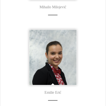
Mihailo Milojević
Emilie Erić