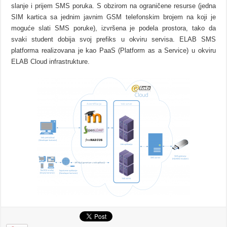
slanje i prijem SMS poruka. S obzirom na ograničene resurse (jedna
SIM kartica sa jednim javnim GSM telefonskim brojem na koji je
moguće slati SMS poruke), izvršena je podela prostora, tako da
svaki student dobija svoj prefiks u okviru servisa. ELAB SMS
platforma realizovana je kao PaaS (Platform as a Service) u okviru
ELAB Cloud infrastrukture.