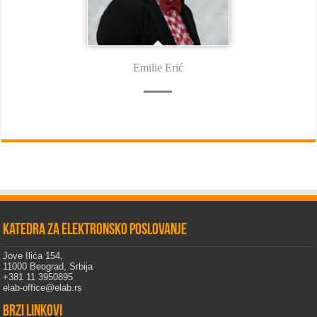
Emilie Erić
Katedra za elektronsko poslovanje
Jove Ilića 154,
11000 Beograd, Srbija
+381 11 3950895
elab-office@elab.rs
Brzi linkovi