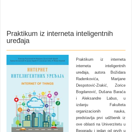
Praktikum iz interneta inteligentnih
uređaja
Praktikum iz interneta
interneta inteligentnih
uređaja, autora Božidara
Radenkovića, Marijane
Despotović-Zrakić, Zorice
Bogdanović, Dušana Baraća
i Aleksandre Labus, u
izdanju Fakulteta
organizacionih nauka,
predstavlja prvi udžbenik iz
ove oblasti na Univerzitetu u
Beogradu i jedan od prvih u