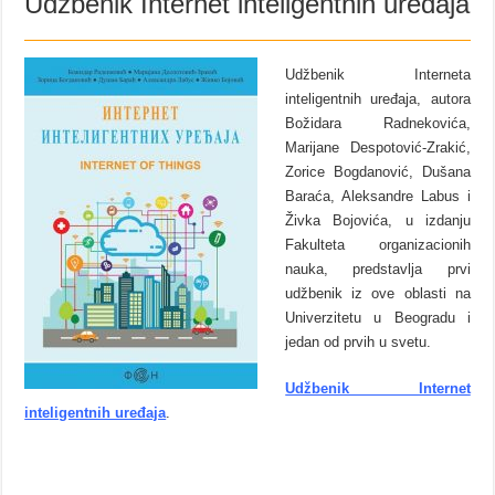
Udžbenik Internet inteligentnih uređaja
Udžbenik Interneta
inteligentnih uređaja, autora
Božidara Radnekovića,
Marijane Despotović-Zrakić,
Zorice Bogdanović, Dušana
Baraća, Aleksandre Labus i
Živka Bojovića, u izdanju
Fakulteta organizacionih
nauka, predstavlja prvi
udžbenik iz ove oblasti na
Univerzitetu u Beogradu i
jedan od prvih u svetu.
Udžbenik Internet
inteligentnih uređaja
.