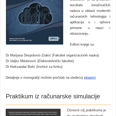
rezultate istraživačkih
radova u oblasti modernih
računarskih tehnologija i
aplikacija u i njihove
primene u nauci i
obrazovanju.
Editori knjige su:
Dr Marijana Despotović-Zrakić (Fakultet organizacionih nauka)
Dr Veljko Milutinović (Elektrotehnički fakultet)
Dr Aleksandar Belić (Institut za fiziku)
Detaljnije o monografiji možete pročitati na sledećoj
stranici
.
Praktikum iz računarske simulacije
Osnovni cilj praktikuma je
da studentima obezbedi