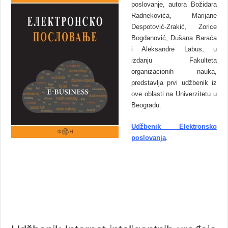
poslovanje, autora Božidara
Radnekovića, Marijane
Despotović-Zrakić, Zorice
Bogdanović, Dušana Baraća
i Aleksandre Labus, u
izdanju Fakulteta
organizacionih nauka,
predstavlja prvi udžbenik iz
ove oblasti na Univerzitetu u
Beogradu.
Udžbenik Elektronsko
poslovanja
.