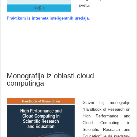
svetu.
Praktikum iz interneta inteligentnih uređaja
.
Monografija iz oblasti cloud
computinga
Glavni cilj monografije
“Handbook of Research on
High Performance and
Cloud Computing in
Scientific Research and
Education” je da predstavi