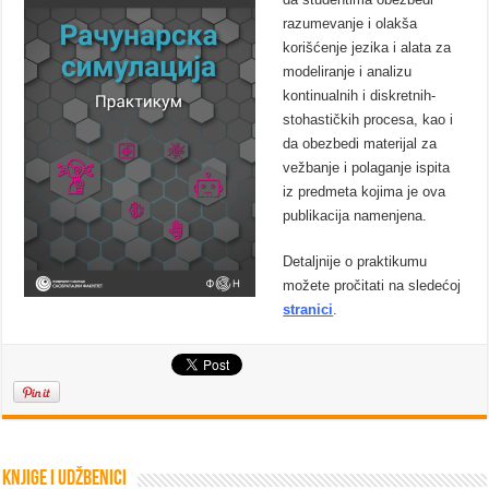
razumevanje i olakša
korišćenje jezika i alata za
modeliranje i analizu
kontinualnih i diskretnih-
stohastičkih procesa, kao i
da obezbedi materijal za
vežbanje i polaganje ispita
iz predmeta kojima je ova
publikacija namenjena.
Detaljnije o praktikumu
možete pročitati na sledećoj
stranici
.
Knjige i udžbenici