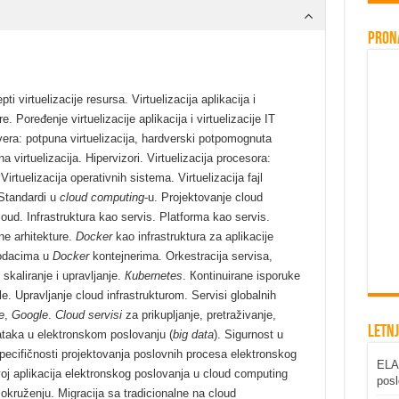
Pron
ti virtuelizacije resursa. Virtuelizacija aplikacija i
e. Poređenje virtuelizacije aplikacija i virtuelizacije IT
rdvera: potpuna virtuelizacija, hardverski potpomognuta
lna virtuelizacija. Hipervizori. Virtuelizacija procesora:
Virtuelizacija operativnih sistema. Virtuelizacija fajl
 Standardi u
cloud computing
-u. Projektovanje cloud
 cloud. Infrastruktura kao servis. Platforma kao servis.
ne arhitekture.
Docker
kao infrastruktura za aplikacije
podacima u
Docker
kontejnerima. Orkestracija servisa,
skaliranje i upravljanje.
Кubernetes
. Кontinuirane isporuke
le. Upravljanje cloud infrastrukturom. Servisi globalnih
e
,
Google
.
Cloud servisi
za prikupljanje, pretraživanje,
Letnj
dataka u elektronskom poslovanju (
big data
). Sigurnost u
specifičnosti projektovanja poslovnih procesa elektronskog
ELAB
voj aplikacija elektronskog poslovanja u cloud computing
posl
 okruženju. Migracija sa tradicionalne na cloud