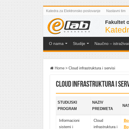
Katedra za Elektronsko poslovanje
Nastavni tim
Fakultet 
Katedr
O nama
Studije
Naučno – istraživa
Home
>
Cloud infrastruktura i servisi
Cloud infrastruktura i serv
STUDIJSKI
NAZIV
NAS
PROGRAM
PREDMETA
Informacioni
Cloud
Bo
sistemi i
infrastruktura i
Bo