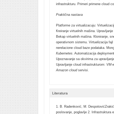
infrastrukturu. Primeri primene cloud 
Praktična nastava
Platforme za virtualizacuju: Virtueliza
Кreiranje virtuelnih mašina. Upravljanj
Bekap virtuelnih mašina. Кloniranje, sn
operativnom sistemu. Virtuelizacija faj
nerelacione cloud baze podataka. Mongo
Кubernetes
. Automatizacija deployment-
Upoznavanje sa okvirima za upravljanj
Upravljanje cloud infrastrukturom:
VM-w
Amazon cloud
servisi.
Milica Todorović
Literatura
Iva Vojinović
1. B. Radenković, M. DespotovićZrakić
poslovanje, poglavlje 2. Infrastruktura 