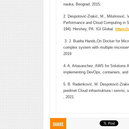
nauka, Beograd, 2015.
2. Despotović-Zrakić, M., Milutinović, 
Performance and Cloud Computing in Sci
194). Hershey, PA: IGI Global.
https:/
3. J. Buelta Hands,On Docker for Micro
complex system with multiple microser
2019
4. A. Artasanchez, AWS for Solutions Ar
implementing DevOps, containers, and
5. B. Radenković, M. Despotović-Zrakić
predmet Cloud infrastruktura i servisi, 
, 2021
Share