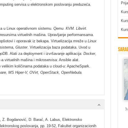
Prij
computing servisa u elektronskom poslovanju preduzeća.
Kur
Kurs
cija u Linux operativnom sistemu.
Qemu
.
КVM.
Libvirt
.
Kurs
e resursima virtuelnih mašina. Upravljanje performansama.
epšotovi i oporavak iz bekapa. Virtuelizacija mreže u
Linux
l sistema,
Gluster
. Virtuelizacija baza podataka. Uvod u
Sarad
DB. Alati za deployment i izvršavanje aplikacija:
Docker
,
a virtuelnih mašina i mikroservisa: Ansible alat.
e velikim količinama podataka u cloud-u: ApacheSpark.
are, MS Hiper-V, OVirt, OpenStack, OpenNebula.
Milica Labus
dr Vojkan
Branka Rodić
M
Vasković
Trmčić
, Z. Bogdanović, D. Barać, A. Labus, Elektronsko
elektronskog poslovanja, pp. 19-52, Fakultet organizacionih