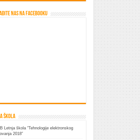
ađite nas na Facebooku
a škola
 Letnja škola “Tehnologije elektronskog
ovanja 2018″