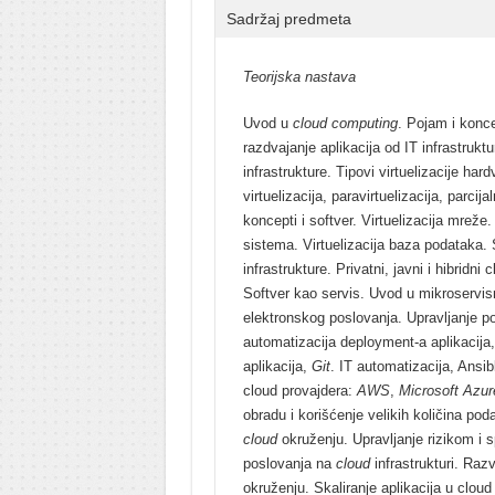
Sadržaj predmeta
Teorijska nastava
Uvod u
cloud computing
. Pojam i koncep
razdvajanje aplikacija od IT infrastruktur
infrastrukture. Tipovi virtuelizacije ha
virtuelizacija, paravirtuelizacija, parcija
koncepti i softver. Virtuelizacija mreže. 
sistema. Virtuelizacija baza podataka.
infrastrukture. Privatni, javni i hibridni
Softver kao servis. Uvod u mikroservis
elektronskog poslovanja. Upravljanje 
automatizacija deployment-a aplikacija, 
aplikacija,
Git
. IT automatizacija, Ansib
cloud provajdera:
AWS
,
Microsoft Azur
obradu i korišćenje velikih količina po
cloud
okruženju. Upravljanje rizikom i 
poslovanja na
cloud
infrastrukturi. Raz
okruženju. Skaliranje aplikacija u cloud