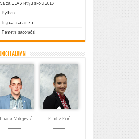
ava za ELAB letnju školu 2018
s Python
 Big data analitika
 Pametni saobraćaj
nici i Alumni
ihailo Milojević
Emilie Erić
Dušan Tašin
I