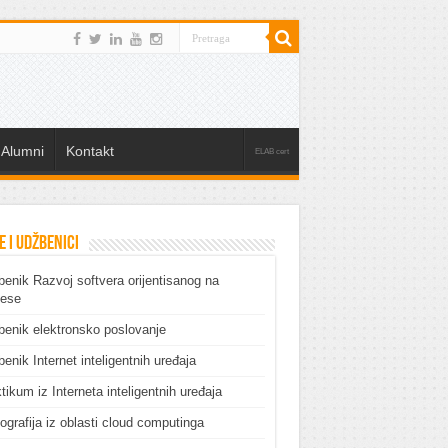
Alumni
Kontakt
ELAB cert
e i udžbenici
enik Razvoj softvera orijentisanog na
cese
enik elektronsko poslovanje
enik Internet inteligentnih uređaja
tikum iz Interneta inteligentnih uređaja
grafija iz oblasti cloud computinga