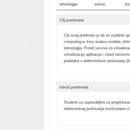
tehnologije
servisi
As
Cilj predmeta
Cilj ovog predmeta je da se studenti u
computing
-a
,
kroz analizu modela, tehni
tehnologija. Pored servisa za virtueli
virtuelizacije aplikacija i
cloud
servisima 
podataka u elektronskom poslovanju (
b
Ishod predmeta
Studenti su osposobljeni za projektovanj
elektronskog poslovanja korišćenjem
c