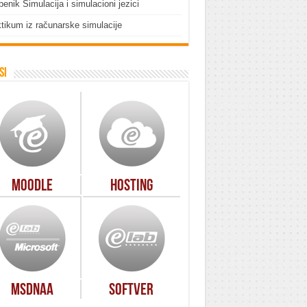
enik Simulacija i simulacioni jezici
tikum iz računarske simulacije
si
Moodle
Hosting
MSDNAA
Softver