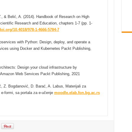
V., & Belić, A. (2014). Handbook of Research on High
entific Research and Education, chapters 1-7 (pp. 1-
/doi.org/10.4018/978-1-4666-5784-7
services with Python: Design, deploy, and operate a
vices using Docker and Kubernetes Packt Publishing,
chitects: Design your cloud infrastructure by
 Amazon Web Services Packt Publishing, 2021
, Z. Bogdanović, D. Barać, A. Labus, Materijali za
u e-formi, sa portala za e-učenje
moodle.elab.fon.bg.ac.rs