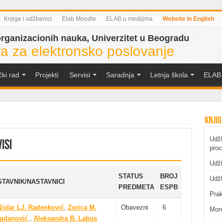
Knjige i udžbenici
Elab Moodle
ELAB u medijima
Website in English
organizacionih nauka, Univerzitet u Beogradu
a za elektronsko poslovanje
čki rad
Projekti
Servisi
Saradnja
Letnja škola
ELAB 
Knjig
Udžb
isi
pro
Udžb
STATUS
BROJ
Udžb
TAVNIK/NASTAVNICI
PREDMETA
ESPB
Prak
židar LJ. Radenković
,
Zorica M.
Obavezni
6
Mono
gdanović
,
Aleksandra B. Labus