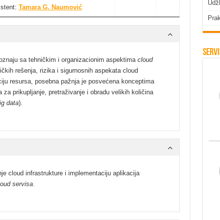
Udžb
istent:
Tamara G. Naumović
Prak
Servi
poznaju sa tehničkim i organizacionim aspektima
cloud
čkih rešenja, rizika i sigurnosnih aspekata cloud
zaciju resursa, posebna pažnja je posvećena konceptima
za prikupljanje, pretraživanje i obradu velikih količina
ig data
).
e cloud infrastrukture i implementaciju aplikacija
loud servisa
.