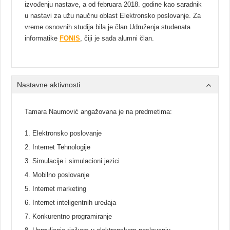
izvođenju nastave, a od februara 2018. godine kao saradnik
u nastavi za užu naučnu oblast Elektronsko poslovanje. Za
vreme osnovnih studija bila je član Udruženja studenata
informatike
FONIS
, čiji je sada alumni član.
Nastavne aktivnosti
Tamara Naumović angažovana je na predmetima:
Elektronsko poslovanje
Internet Tehnologije
Simulacije i simulacioni jezici
Mobilno poslovanje
Internet marketing
Internet inteligentnih uređaja
Konkurentno programiranje