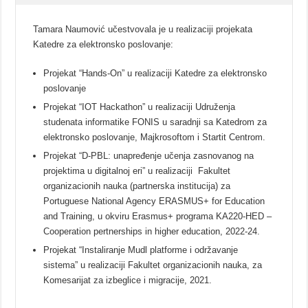
Tamara Naumović učestvovala je u realizaciji projekata
Katedre za elektronsko poslovanje:
Projekat “Hands-On” u realizaciji Katedre za elektronsko
poslovanje
Projekat “IOT Hackathon” u realizaciji Udruženja
studenata informatike FONIS u saradnji sa Katedrom za
elektronsko poslovanje, Majkrosoftom i Startit Centrom.
Projekat “D-PBL: unapređenje učenja zasnovanog na
projektima u digitalnoj eri” u realizaciji Fakultet
organizacionih nauka (partnerska institucija) za
Portuguese National Agency ERASMUS+ for Education
and Training, u okviru Erasmus+ programa KA220-HED –
Cooperation pertnerships in higher education, 2022-24.
Projekat “Instaliranje Mudl platforme i održavanje
sistema” u realizaciji Fakultet organizacionih nauka, za
Komesarijat za izbeglice i migracije, 2021.