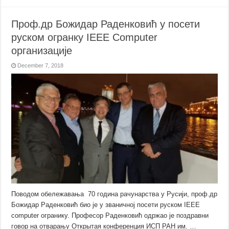
Проф.др Божидар Раденковић у посети
руском огранку IEEE Computer
организације
December 7, 2018
Поводом обележавања 70 година рачунарства у Русији, проф.др
Божидар Раденковић био је у званичној посети руском IEEE
computer огранику. Професор Раденковић одржао је поздравни
говор на отварању Открытая конференция ИСП РАН им. …