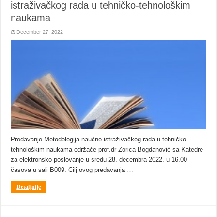
istraživačkog rada u tehničko-tehnološkim
naukama
December 27, 2022
Predavanje Metodologija naučno-istraživačkog rada u tehničko-
tehnološkim naukama održaće prof.dr Zorica Bogdanović sa Katedre
za elektronsko poslovanje u sredu 28. decembra 2022. u 16.00
časova u sali B009. Cilj ovog predavanja …
Detaljnije