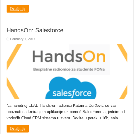
Detaljnije
HandsOn: Salesforce
February 7, 2017
Na narednoj ELAB Hands-on radionici Katarina Đorđević će vas
upoznati sa kreiranjem aplikacije uz pomoć SalesForce-a, jednim od
vodećih Cloud CRM sistema u svetu. Dođite u petak u 16h, sala …
Detaljnije