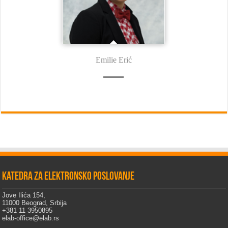
Emilie Erić
Katedra za elektronsko poslovanje
Jove Ilića 154,
11000 Beograd, Srbija
+381 11 3950895
elab-office@elab.rs