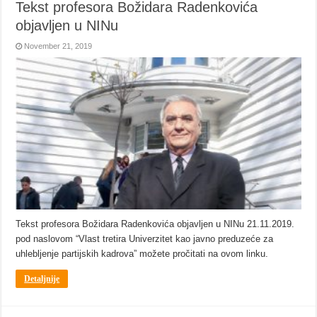
Tekst profesora Božidara Radenkovića
objavljen u NINu
November 21, 2019
Tekst profesora Božidara Radenkovića objavljen u NINu 21.11.2019.
pod naslovom “Vlast tretira Univerzitet kao javno preduzeće za
uhlebljenje partijskih kadrova” možete pročitati na ovom linku.
Detaljnije