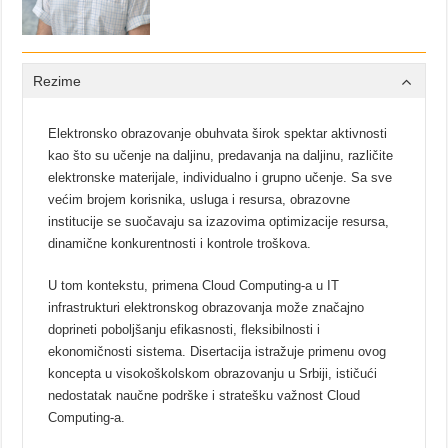
Rezime
Elektronsko obrazovanje obuhvata širok spektar aktivnosti
kao što su učenje na daljinu, predavanja na daljinu, različite
elektronske materijale, individualno i grupno učenje. Sa sve
većim brojem korisnika, usluga i resursa, obrazovne
institucije se suočavaju sa izazovima optimizacije resursa,
dinamične konkurentnosti i kontrole troškova.
U tom kontekstu, primena Cloud Computing-a u IT
infrastrukturi elektronskog obrazovanja može značajno
doprineti poboljšanju efikasnosti, fleksibilnosti i
ekonomičnosti sistema. Disertacija istražuje primenu ovog
koncepta u visokoškolskom obrazovanju u Srbiji, ističući
nedostatak naučne podrške i stratešku važnost Cloud
Computing-a.