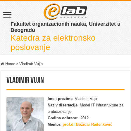
Fakultet organizacionih nauka, Univerzitet u
Beogradu
Katedra za elektronsko
poslovanje
Home
>
Vladimir Vujin
Vladimir Vujin
Ime i prezime
: Vladimir Vujin
Naziv disertacije
: Model IT infrastrukture za
e-obrazovanje
Godina odbrane
: 2012.
Mentor
:
prof.dr Božidar Radenković