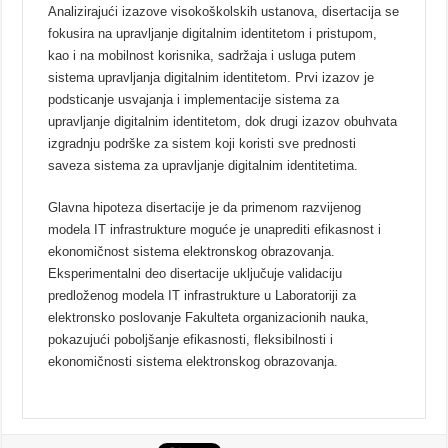
Analizirajući izazove visokoškolskih ustanova, disertacija se
fokusira na upravljanje digitalnim identitetom i pristupom,
kao i na mobilnost korisnika, sadržaja i usluga putem
sistema upravljanja digitalnim identitetom. Prvi izazov je
podsticanje usvajanja i implementacije sistema za
upravljanje digitalnim identitetom, dok drugi izazov obuhvata
izgradnju podrške za sistem koji koristi sve prednosti
saveza sistema za upravljanje digitalnim identitetima.
Glavna hipoteza disertacije je da primenom razvijenog
modela IT infrastrukture moguće je unaprediti efikasnost i
ekonomičnost sistema elektronskog obrazovanja.
Eksperimentalni deo disertacije uključuje validaciju
predloženog modela IT infrastrukture u Laboratoriji za
elektronsko poslovanje Fakulteta organizacionih nauka,
pokazujući poboljšanje efikasnosti, fleksibilnosti i
ekonomičnosti sistema elektronskog obrazovanja.