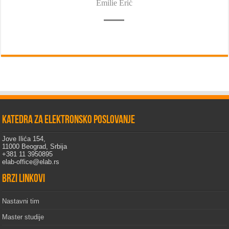
Emilie Erić
Katedra za elektronsko poslovanje
Jove Ilića 154,
11000 Beograd, Srbija
+381 11 3950895
elab-office@elab.rs
Brzi linkovi
Nastavni tim
Master studije