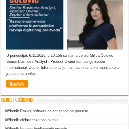
U ponedeljak 6.11.2023. u 20.15h sa nama će biti Milica Čolović
Senior Business Analyst i Product Owner kompanije Zepter
International. Zepter International je multinacionalna kompanija koja
je prisutna u više …
Detaljnije
Knjige i udžbenici
Udžbenik Razvoj softvera orijentisanog na procese
Udžbenik elektronsko poslovanje
Udžbenik Internet inteligentnih uređaja