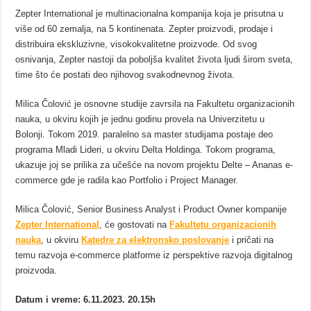
Zepter International je multinacionalna kompanija koja je prisutna u
više od 60 zemalja, na 5 kontinenata. Zepter proizvodi, prodaje i
distribuira ekskluzivne, visokokvalitetne proizvode. Od svog
osnivanja, Zepter nastoji da poboljša kvalitet života ljudi širom sveta,
time što će postati deo njihovog svakodnevnog života.
Milica Čolović je osnovne studije zavrsila na Fakultetu organizacionih
nauka, u okviru kojih je jednu godinu provela na Univerzitetu u
Bolonji. Tokom 2019. paralelno sa master studijama postaje deo
programa Mladi Lideri, u okviru Delta Holdinga. Tokom programa,
ukazuje joj se prilika za učešće na novom projektu Delte – Ananas e-
commerce gde je radila kao Portfolio i Project Manager.
Milica Čolović, Senior Business Analyst i Product Owner kompanije
Zepter International
, će gostovati na
Fakultetu organizacionih
nauka
, u okviru
Katedre za elektronsko poslovanje
i pričati na
temu razvoja e-commerce platforme iz perspektive razvoja digitalnog
proizvoda.
Datum i vreme: 6.11.2023. 20.15h