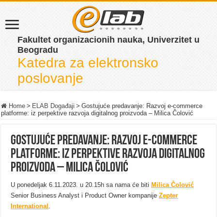
Fakultet organizacionih nauka, Univerzitet u
Beogradu
Katedra za elektronsko
poslovanje
Home
>
ELAB Događaji
>
Gostujuće predavanje: Razvoj e-commerce
platforme: iz perpektive razvoja digitalnog proizvoda – Milica Čolović
Gostujuće predavanje: Razvoj e-commerce
platforme: iz perpektive razvoja digitalnog
proizvoda – Milica Čolović
U ponedeljak 6.11.2023. u 20.15h sa nama će biti
Milica Čolović
Senior Business Analyst i Product Owner kompanije
Zepter
International
.