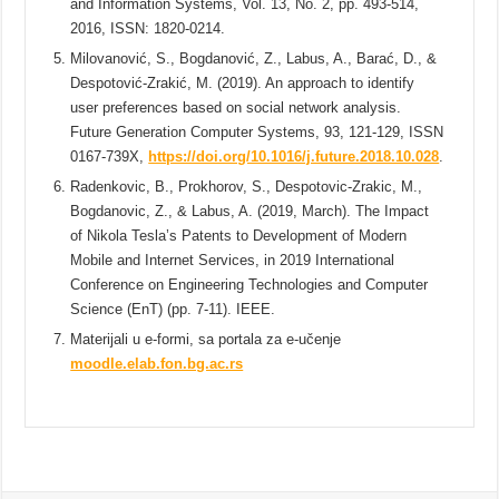
and Information Systems, Vol. 13, No. 2, pp. 493-514,
2016, ISSN: 1820-0214.
Milovanović, S., Bogdanović, Z., Labus, A., Barać, D., &
Despotović-Zrakić, M. (2019). An approach to identify
user preferences based on social network analysis.
Future Generation Computer Systems, 93, 121-129, ISSN
0167-739X,
https://doi.org/10.1016/j.future.2018.10.028
.
Radenkovic, B., Prokhorov, S., Despotovic-Zrakic, M.,
Bogdanovic, Z., & Labus, A. (2019, March). The Impact
of Nikola Tesla’s Patents to Development of Modern
Mobile and Internet Services, in 2019 International
Conference on Engineering Technologies and Computer
Science (EnT) (pp. 7-11). IEEE.
Materijali u e-formi, sa portala za e-učenje
moodle.elab.fon.bg.ac.rs