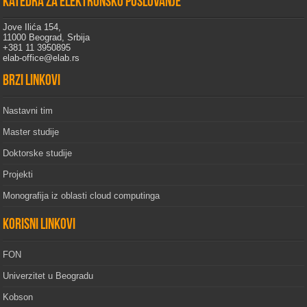
Katedra za elektronsko poslovanje
Jove Ilića 154,
11000 Beograd, Srbija
+381 11 3950895
elab-office@elab.rs
Brzi linkovi
Nastavni tim
Master studije
Doktorske studije
Projekti
Monografija iz oblasti cloud computinga
Korisni linkovi
FON
Univerzitet u Beogradu
Kobson