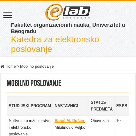
Fakultet organizacionih nauka, Univerzitet u
Beogradu
Katedra za elektronsko
poslovanje
Home
>
Mobilno poslovanje
Mobilno poslovanje
STATUS
STUDIJSKI PROGRAM
NASTAVNICI
ESPB
PREDMETA
Softversko inženjerstvo
Barać M. Dušan
,
Obavezan
10
i elektronsko
Milutinović Veljko
poslovanje