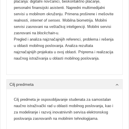
plaćanja: digitalni novčanici, beskontaktno plaćanje,
personalni finansijski asistenti. Napredni multimedijalni
servisi u mobilnom okruženju. Primena proširene i mešovite
realnosti,
internet of senses
. Mobilna biometrija. Mobilni
servisi zasnovani na veštačkoj inteligenciji. Mobilni servisi
zasnovani na
blockchain
-u.
Pregled i analiza najznačajnijih referenci, problema i rešenja
u oblasti mobilnog poslovanja. Analiza rezultata
najznačajnijih projekata u ovoj oblasti. Priprema i realizacija
naučnog istraživanja u oblasti mobilnog poslovanja.
Cilj predmeta
Cilj predmeta je osposobljavanje studenata za samostalan
naučno istraživački rad u oblasti mobilnog poslovanja, kao i
za modeliranje i razvoj inovatnivnih servisa elektronskog
poslovanja zasnovanih na mobilnim tehnologijama.