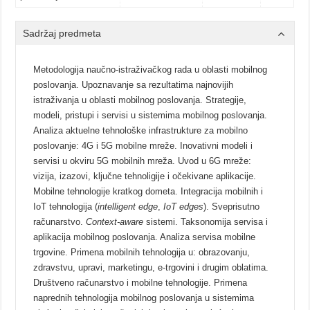
Sadržaj predmeta
Metodologija naučno-istraživačkog rada u oblasti mobilnog
poslovanja. Upoznavanje sa rezultatima najnovijih
istraživanja u oblasti mobilnog poslovanja. Strategije,
modeli, pristupi i servisi u sistemima mobilnog poslovanja.
Analiza aktuelne tehnološke infrastrukture za mobilno
poslovanje: 4G i 5G mobilne mreže. Inovativni modeli i
servisi u okviru 5G mobilnih mreža. Uvod u 6G mreže:
vizija, izazovi, ključne tehnoligije i očekivane aplikacije.
Mobilne tehnologije kratkog dometa. Integracija mobilnih i
IoT tehnologija (
intelligent edge
,
IoT edges
). Sveprisutno
računarstvo.
Context-aware
sistemi. Taksonomija servisa i
aplikacija mobilnog poslovanja. Analiza servisa mobilne
trgovine. Primena mobilnih tehnologija u: obrazovanju,
zdravstvu, upravi, marketingu, e-trgovini i drugim oblatima.
Društveno računarstvo i mobilne tehnologije. Primena
naprednih tehnologija mobilnog poslovanja u sistemima