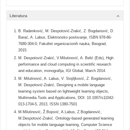
Literatura
B. Radenković, M. Despotović-Zrakić, Z. Bogdanović, D.
Barać, A. Labus, Elektronsko poslovanje, ISBN 978-86-
7680-304-0; Fakultet organizacionih nauka, Beograd,
2015.
M. Despotović-Zrakić, V.Milutinović, A. Belić (Eds), High
performance and cloud computing in scientific research
and education, monografija, IGI Global, March 2014.
M. Milutinović, A. Labus, V. Stojiljković, Z. Bogdanović,
M. Despotović-Zrakić, Designing a mobile language
learning system based on lightweight learning objects,
Multimedia Tools and Applications, DOI: 10.1007/s11042-
013-1704-5, 2013, ISSN 1380-7501
M.Milutinović, Ž.Bojović, A.Labus, Z.Bogdanović,
M.Despotović-Zrakić. Ontology-based generated learning
objects for mobile language learning, Computer Science