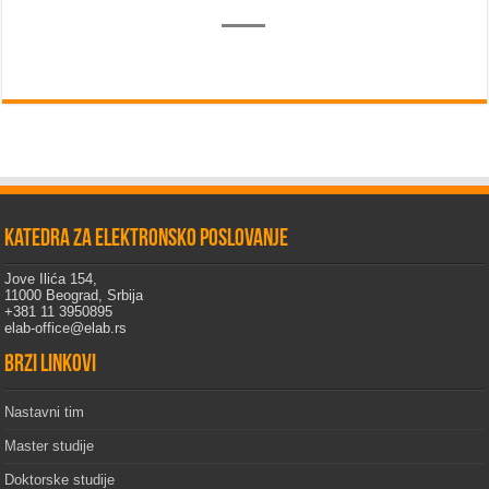
Katedra za elektronsko poslovanje
Jove Ilića 154,
11000 Beograd, Srbija
+381 11 3950895
elab-office@elab.rs
Brzi linkovi
Nastavni tim
Master studije
Doktorske studije