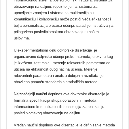
informacionog sistema poslediplomskih studija, sistema za
obrazovanje na daljinu, repozitorijuma, sistema za
upravljanje znanjem i sistema za multimedijalnu
komunikaciju i kolaboraciju može postići veća efikasnost i
bolja personalizacija procesa učenja, saradnje i istraživanja,
prilagođena poslediplomskom obrazovanju u našim
uslovima.
U eksperimentalnom delu doktorske disertacije je
organizovano daljinsko učenje preko Interneta, u okviru kog
je izvršeno testiranje i merenje relevantnih parametara od
uticaja na efikasnost ovog načina učenja. Merenje
relevantnih parametara i analiza dobijenih rezultata je
obavljeno pomoću standardnih statističkih metoda.
Najznačajniji naučni doprinos ove doktorske disertacije je
formalna specifikacija skupa obrazovnih i metoda
informaciono komunikacionih tehnologija za realizaciju
poslediplomskog obrazovanju na daljinu.
Vredan naučni doprinos ove disertacije je definisanje metoda