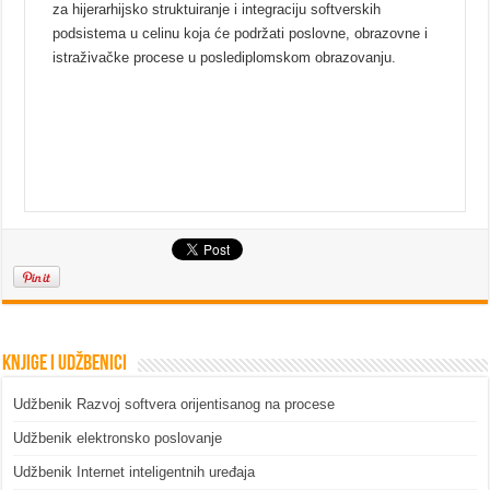
za hijerarhijsko struktuiranje i integraciju softverskih
podsistema u celinu koja će podržati poslovne, obrazovne i
istraživačke procese u poslediplomskom obrazovanju.
Knjige i udžbenici
Udžbenik Razvoj softvera orijentisanog na procese
Udžbenik elektronsko poslovanje
Udžbenik Internet inteligentnih uređaja