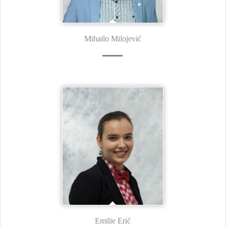
Mihailo Milojević
Emilie Erić