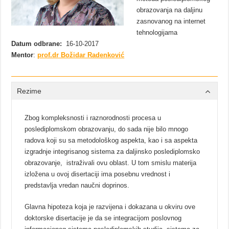
obrazovanja na daljinu
zasnovanog na internet
tehnologijama
Datum odbrane:
16-10-2017
Mentor
:
prof.dr Božidar Radenković
Rezime
Zbog kompleksnosti i raznorodnosti procesa u
poslediplomskom obrazovanju, do sada nije bilo mnogo
radova koji su sa metodološkog aspekta, kao i sa aspekta
izgradnje integrisanog sistema za daljinsko poslediplomsko
obrazovanje, istraživali ovu oblast. U tom smislu materija
izložena u ovoj disertaciji ima posebnu vrednost i
predstavlja vredan naučni doprinos.
Glavna hipoteza koja je razvijena i dokazana u okviru ove
doktorske disertacije je da se integracijom poslovnog