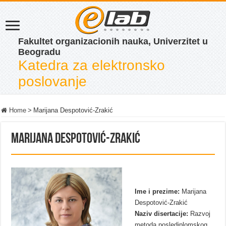
Fakultet organizacionih nauka, Univerzitet u
Beogradu
Katedra za elektronsko
poslovanje
Home
>
Marijana Despotović-Zrakić
Marijana Despotović-Zrakić
Ime i prezime:
Marijana
Despotović-Zrakić
Naziv disertacije:
Razvoj
metoda poslediplomskog