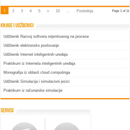
1
2
3
4
5
»
10
...
Poslednja
Page 1 of 11
Knjige i udžbenici
Udžbenik Razvoj softvera orijentisanog na procese
Udžbenik elektronsko poslovanje
Udžbenik Internet inteligentnih uređaja
Praktikum iz Interneta inteligentnih uređaja
Monografija iz oblasti cloud computinga
Udžbenik Simulacija i simulacioni jezici
Praktikum iz računarske simulacije
Servisi