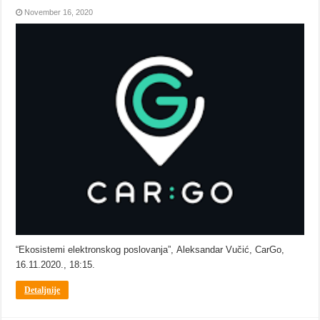
November 16, 2020
“Ekosistemi elektronskog poslovanja”, Aleksandar Vučić, CarGo,
16.11.2020., 18:15.
Detaljnije