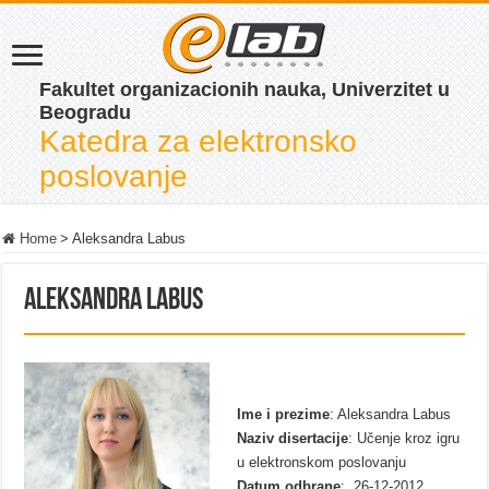
Fakultet organizacionih nauka, Univerzitet u
Beogradu
Katedra za elektronsko
poslovanje
Home
>
Aleksandra Labus
Aleksandra Labus
Ime i prezime
: Aleksandra Labus
Naziv disertacije
: Učenje kroz igru
u elektronskom poslovanju
Datum odbrane
: 26-12-2012