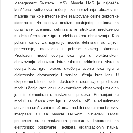
Management System- LMS). Moodle LMS je najčešće
korišćeno softversko rešenje za upravljanje obrazovnim
materijalima koje integriše sve realizovane celine doktorske
disertacije. Na osnovu analize postojećeg sistema za
upravljanje učenjem, definisana je struktura predloženog
modela učenja kroz igru u elektronskom obrazovanju. Kao
polazni osnov za izgradnju modela definisani su ciljevi,
preferencije, motivacija i potrebe svakog studenta.
Predloženi model učenja kroz igru u elektronskom
obrazovanju obuhvata infrastrukturu, arhitekturu sistema
učenja kroz igru, proces uvođenja učenja kroz igru u
elektronsko obrazovanje i servise učenja kroz igru. U
eksperimentalnom delu doktorske disertacije predloženi
model učenja kroz igru u elektronskom obrazovanju razvijen
je i implementiran u nastavnom procesu. Primenjeni su
moduli za učenje kroz igru u Moodle LMS, a edutainment
servisi na društvenim mrežama i mobilni edutainment servisi
integrisani su sa Moodle LMS-om. Navedeni servisi
primenjeni su u nastavnom procesu u Laboratoriji za
elektronsko poslovanje Fakulteta organizacionih nauka.