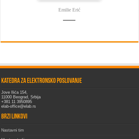
Emilie Erić
Katedra za elektronsko poslovanje
Jove Ilića 154,
11000 Beograd, Srbija
+381 11 3950895
elab-office@elab.rs
Brzi linkovi
Nastavni tim