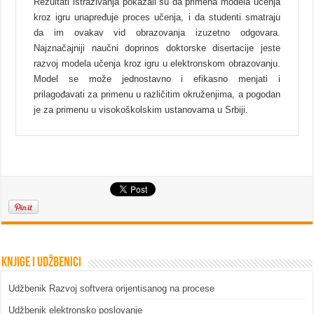
Rezultati istraživanja pokazali su da primena modela učenja
kroz igru unapređuje proces učenja, i da studenti smatraju
da im ovakav vid obrazovanja izuzetno odgovara.
Najznačajniji naučni doprinos doktorske disertacije jeste
razvoj modela učenja kroz igru u elektronskom obrazovanju.
Model se može jednostavno i efikasno menjati i
prilagođavati za primenu u različitim okruženjima, a pogodan
je za primenu u visokoškolskim ustanovama u Srbiji.
Knjige i udžbenici
Udžbenik Razvoj softvera orijentisanog na procese
Udžbenik elektronsko poslovanje