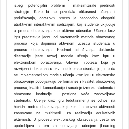
izbegli potencijalni problemi i maksimizirale prednosti
strategije. Kako bi se povećala efikasnost učenja i
podučavanja, obrazovni proces je neophodno obogatiti
atraktivnim interaktivnim sadržajem, koji studente uključuje
u proces obrazovanja kao aktivne učesnike. Učenje kroz
igru predstavlja jednu od savremenih metoda obrazovnog
procesa koja doprinosi aktivnom učešću studenata u
procesu obrazovanja. Predmet istraživanja doktorske
disertacije jeste razvoj modela učenja kroz igru u
elektronskom obrazovanju. Glavna hipoteza koja je
razvijena i dokazana u okviru doktorske disertacije jeste da
se implementacijom modela učenja kroz igru u elektronsko
obrazovanje poboljšavaju performanse i kvalitet obrazovnog
procesa, kvalitet komunikacije i saradnje između studenata i
obrazovne institucije i postigne veće zadovoljstvo
studenata. Učenje kroz igru (edutainment) se odnosi na
hibridni metod obrazovanja koji koristi zabavne aktivnosti
zasnovane na multimediji za realizaciju edukativnih
aktivnosti. U procesu elektronskog obrazovanja često se
upotrebljava sistem za upravljanje učenjem (Learning