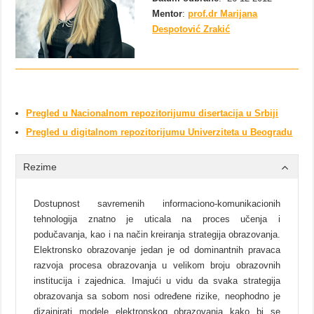
Mentor
:
prof.dr Marijana
Despotović Zrakić
Pregled u Nacionalnom repozitorijumu disertacija u Srbiji
Pregled u digitalnom repozitorijumu Univerziteta u Beogradu
Rezime
Dostupnost savremenih informaciono-komunikacionih
tehnologija znatno je uticala na proces učenja i
podučavanja, kao i na način kreiranja strategija obrazovanja.
Elektronsko obrazovanje jedan je od dominantnih pravaca
razvoja procesa obrazovanja u velikom broju obrazovnih
institucija i zajednica. Imajući u vidu da svaka strategija
obrazovanja sa sobom nosi određene rizike, neophodno je
dizajnirati modele elektronskog obrazovanja kako bi se