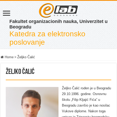
Fakultet organizacionih nauka, Univerzitet u
Beogradu
Katedra za elektronsko
poslovanje
Home
>
Željko Čalić
Željko Čalić
Željko Čalić rođen je u Beogradu
29.10.1996. godine. Osnovnu
školu „Filip Kljajić Fića” u
Beogradu završio je kao nosilac
Vukove diplome. Nakon toga
upisao je Trinaestu beogradsku