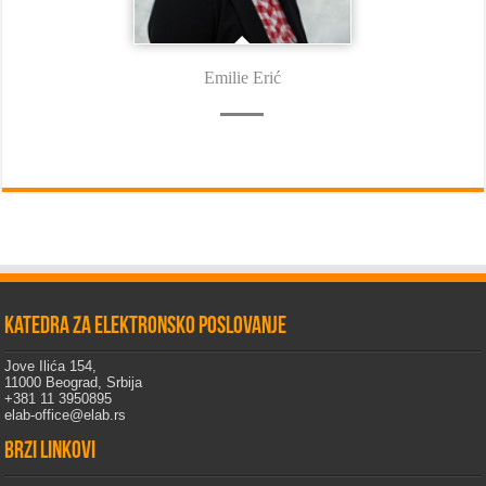
Emilie Erić
Katedra za elektronsko poslovanje
Jove Ilića 154,
11000 Beograd, Srbija
+381 11 3950895
elab-office@elab.rs
Brzi linkovi