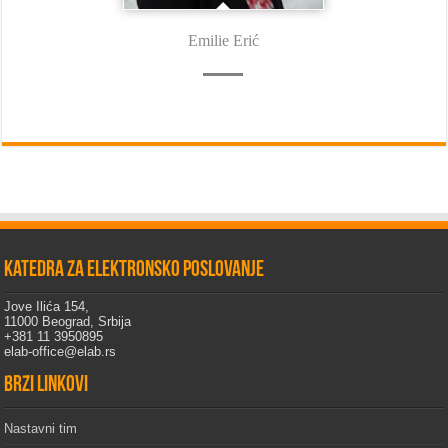
Emilie Erić
Katedra za elektronsko poslovanje
Jove Ilića 154,
11000 Beograd, Srbija
+381 11 3950895
elab-office@elab.rs
Brzi linkovi
Nastavni tim