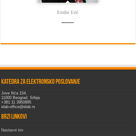
Emilie Erić
Katedra za elektronsko poslovanje
Jove Ilića 154,
11000 Beograd, Srbija
+381 11 3950895
elab-office@elab.rs
Brzi linkovi
Nastavni tim