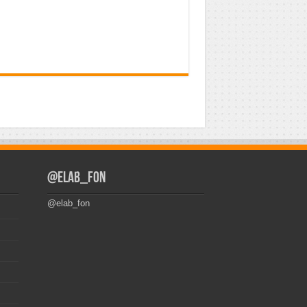
@elab_fon
@elab_fon