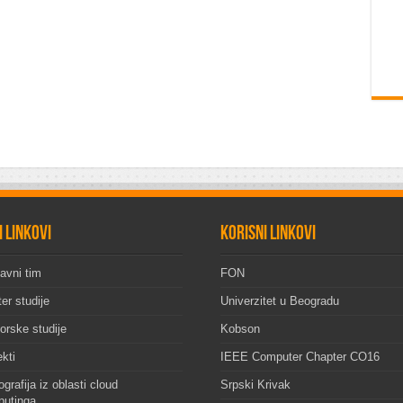
i linkovi
Korisni linkovi
avni tim
FON
er studije
Univerzitet u Beogradu
orske studije
Kobson
ekti
IEEE Computer Chapter CO16
grafija iz oblasti cloud
Srpski Krivak
utinga