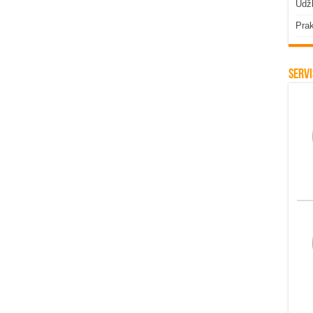
Udžb
Prak
Servi