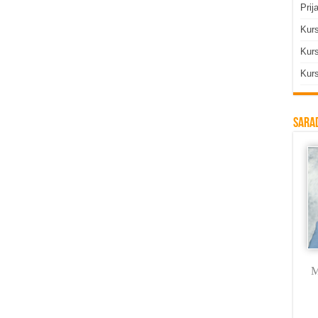
Prij
Kur
Kurs
Kurs
Sarad
Milica Labus
dr Vojkan
Branka Rodić
M
Vasković
Trmčić