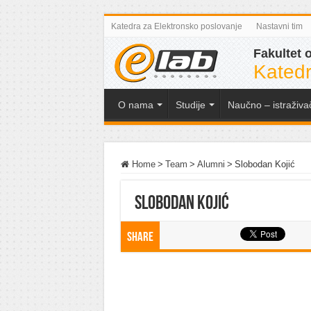
Katedra za Elektronsko poslovanje
Nastavni tim
Fakultet 
Katedr
O nama
Studije
Naučno – istraživa
Home
>
Team
>
Alumni
>
Slobodan Kojić
Slobodan Kojić
Share