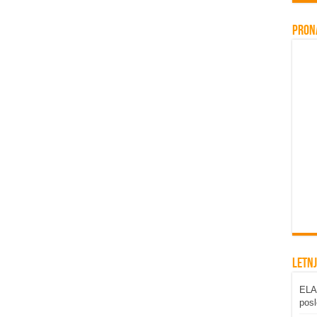
Pron
Letnj
ELAB
posl