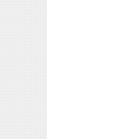
Milica Todorović
Iva Vojinović