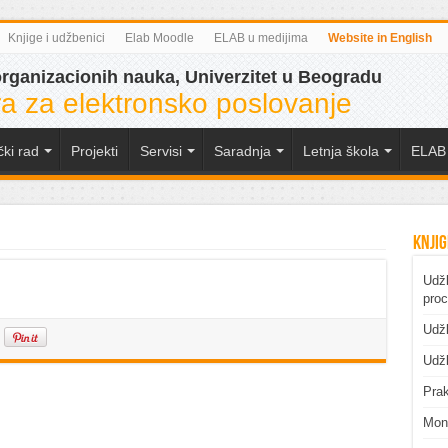
Knjige i udžbenici
Elab Moodle
ELAB u medijima
Website in English
organizacionih nauka, Univerzitet u Beogradu
a za elektronsko poslovanje
čki rad
Projekti
Servisi
Saradnja
Letnja škola
ELAB 
Knjig
Udžb
pro
Udžb
Udžb
Prak
Mono