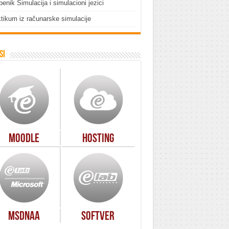
enik Simulacija i simulacioni jezici
tikum iz računarske simulacije
si
Moodle
Hosting
MSDNAA
Softver