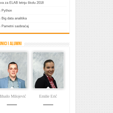
ava za ELAB letnju školu 2018
s Python
 Big data analitika
 Pametni saobraćaj
nici i Alumni
ihailo Milojević
Emilie Erić
Dušan Tašin
I