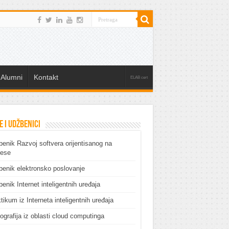
Alumni
Kontakt
ELAB cert
e i udžbenici
enik Razvoj softvera orijentisanog na
cese
enik elektronsko poslovanje
enik Internet inteligentnih uređaja
tikum iz Interneta inteligentnih uređaja
grafija iz oblasti cloud computinga