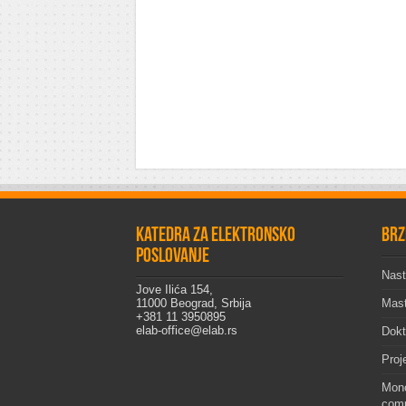
Katedra za elektronsko
Brz
poslovanje
Nast
Jove Ilića 154,
11000 Beograd, Srbija
Mast
+381 11 3950895
elab-office@elab.rs
Dokt
Proj
Mono
comp