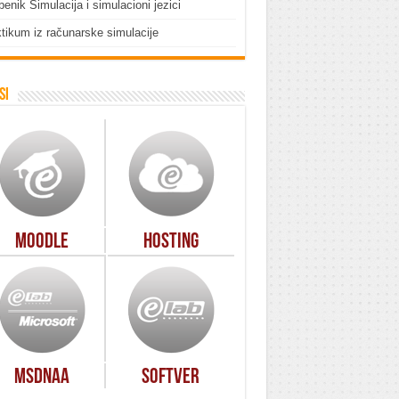
enik Simulacija i simulacioni jezici
tikum iz računarske simulacije
si
Moodle
Hosting
MSDNAA
Softver