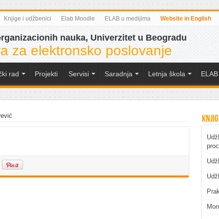
Knjige i udžbenici
Elab Moodle
ELAB u medijima
Website in English
organizacionih nauka, Univerzitet u Beogradu
a za elektronsko poslovanje
čki rad
Projekti
Servisi
Saradnja
Letnja škola
ELAB 
rević
Knjig
Udžb
pro
Udžb
Udžb
Prak
Mono