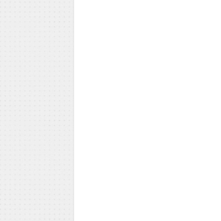
Milica Todorović
Iva Vojinović