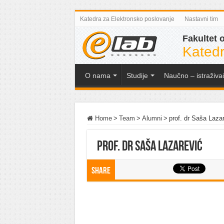
Katedra za Elektronsko poslovanje
Nastavni tim
Fakultet 
Katedr
O nama
Studije
Naučno – istraživa
Home
>
Team
>
Alumni
>
prof. dr Saša Laza
prof. dr Saša Lazarević
Share