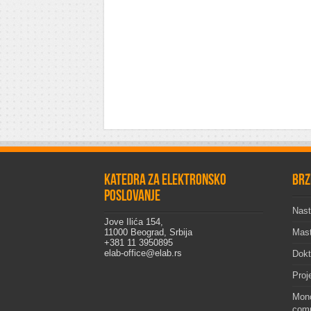
Katedra za elektronsko
Brz
poslovanje
Nast
Jove Ilića 154,
11000 Beograd, Srbija
Mast
+381 11 3950895
elab-office@elab.rs
Dokt
Proj
Mono
comp