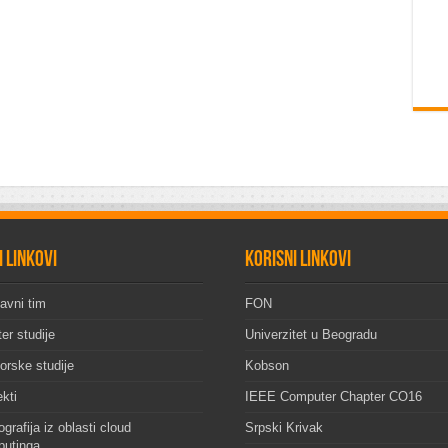
i linkovi
Korisni linkovi
avni tim
FON
er studije
Univerzitet u Beogradu
orske studije
Kobson
ekti
IEEE Computer Chapter CO16
grafija iz oblasti cloud
Srpski Krivak
utinga