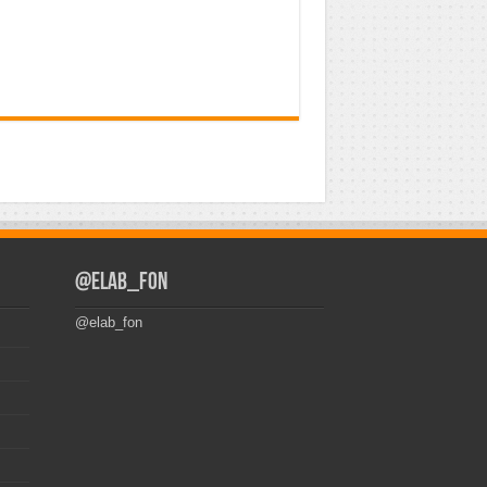
@elab_fon
@elab_fon