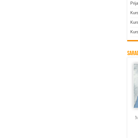
Prij
Kur
Kurs
Kurs
Sarad
Milica Labus
dr Vojkan
Branka Rodić
M
Vasković
Trmčić