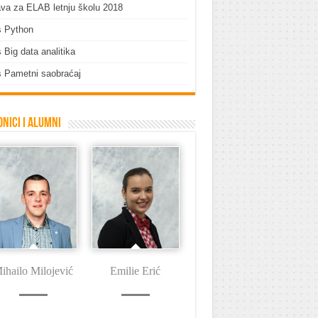
ava za ELAB letnju školu 2018
s Python
 Big data analitika
 Pametni saobraćaj
nici i Alumni
ihailo Milojević
Emilie Erić
Dušan Tašin
I