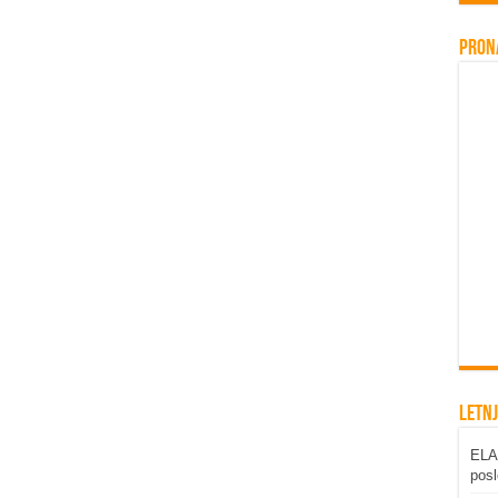
Pron
Letnj
ELAB
posl