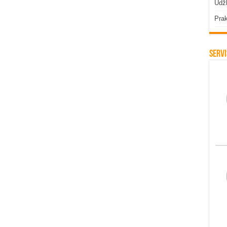
Udžb
Prak
Servi