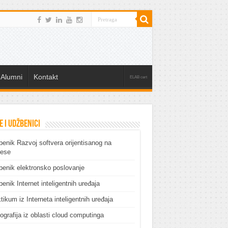
Alumni
Kontakt
ELAB cert
e i udžbenici
enik Razvoj softvera orijentisanog na
cese
enik elektronsko poslovanje
enik Internet inteligentnih uređaja
tikum iz Interneta inteligentnih uređaja
grafija iz oblasti cloud computinga