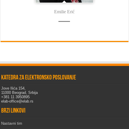
Emilie Erić
Katedra za elektronsko poslovanje
Jove Ilića 154,
11000 Beograd, Srbija
+381 11 3950895
elab-office@elab.rs
Brzi linkovi
Nastavni tim