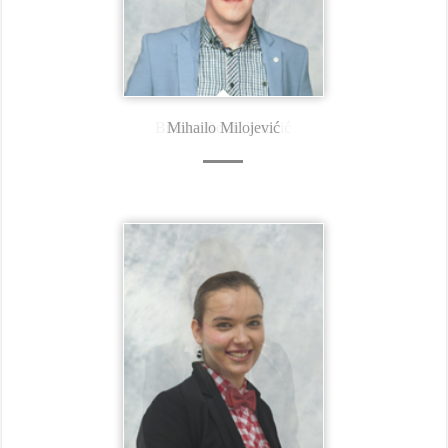
Branka Rodić Trmčić
Mihailo Milojević