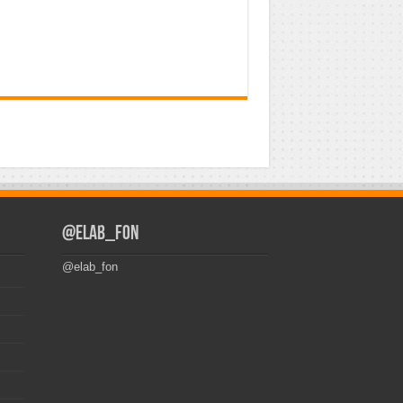
@elab_fon
@elab_fon