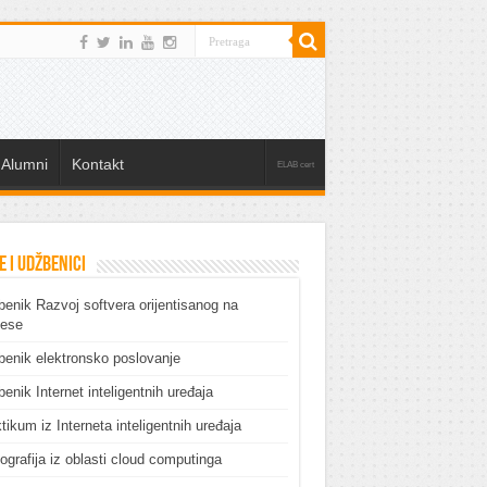
Alumni
Kontakt
ELAB cert
e i udžbenici
enik Razvoj softvera orijentisanog na
cese
enik elektronsko poslovanje
enik Internet inteligentnih uređaja
tikum iz Interneta inteligentnih uređaja
grafija iz oblasti cloud computinga