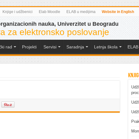
Knjige i udžbenici
Elab Moodle
ELAB u medijima
Website in English
organizacionih nauka, Univerzitet u Beogradu
a za elektronsko poslovanje
čki rad
Projekti
Servisi
Saradnja
Letnja škola
ELAB 
Knjig
Udžb
pro
Udžb
Udžb
Prak
Mono