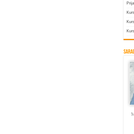
Prij
Kur
Kurs
Kurs
Sarad
Milica Labus
dr Vojkan
Branka Rodić
M
Vasković
Trmčić