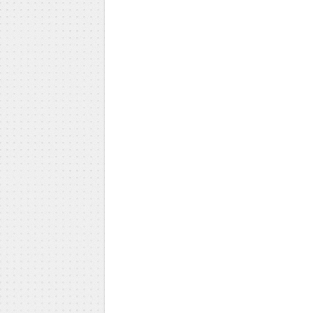
Milica Todorović
Iva Vojinović