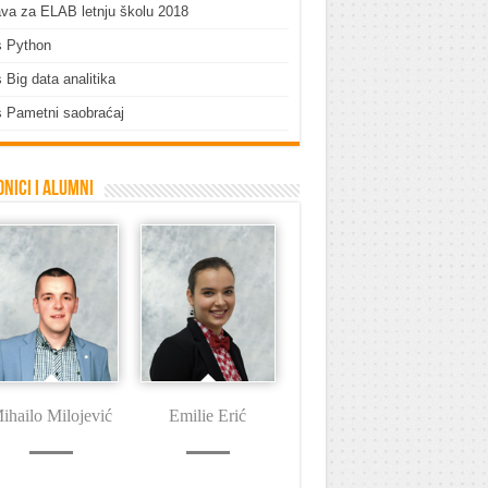
ava za ELAB letnju školu 2018
s Python
 Big data analitika
 Pametni saobraćaj
nici i Alumni
ihailo Milojević
Emilie Erić
Dušan Tašin
I