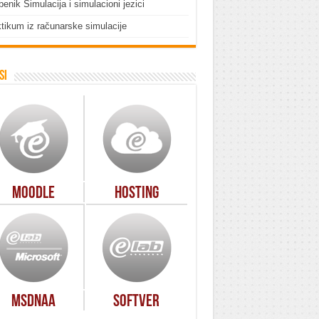
enik Simulacija i simulacioni jezici
tikum iz računarske simulacije
si
Moodle
Hosting
MSDNAA
Softver