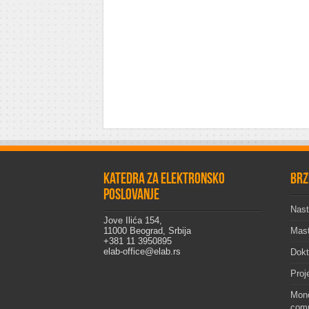
Katedra za elektronsko
Brz
poslovanje
Nast
Jove Ilića 154,
11000 Beograd, Srbija
Mast
+381 11 3950895
elab-office@elab.rs
Dokt
Proj
Mono
comp