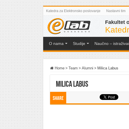
Katedra za Elektronsko poslovanje
Nastavni tim
Fakultet 
Katedr
O nama
Studije
Naučno – istraživa
Home
>
Team
>
Alumni
>
Milica Labus
Milica Labus
Share