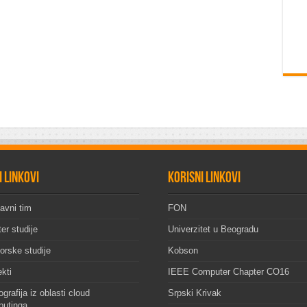
i linkovi
Korisni linkovi
avni tim
FON
er studije
Univerzitet u Beogradu
orske studije
Kobson
ekti
IEEE Computer Chapter CO16
grafija iz oblasti cloud
Srpski Krivak
utinga