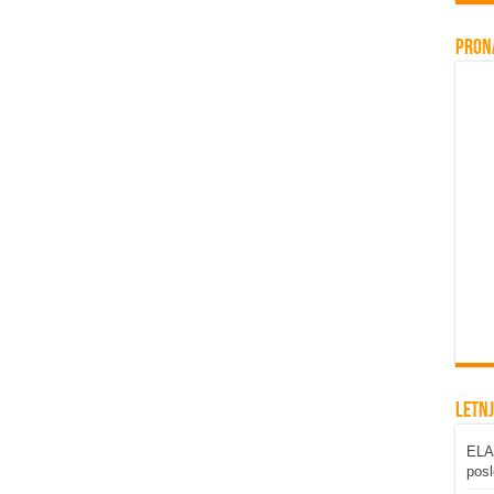
Pron
Letnj
ELAB
posl