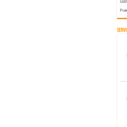
Udžb
Prak
Servi