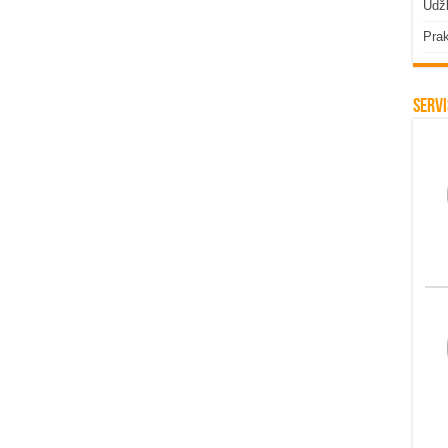
Udžb
Prak
Servi