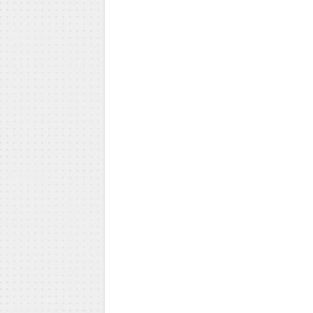
Iva Vojinović
dr Vojkan
Branka Rodić
Vasković
Trmčić