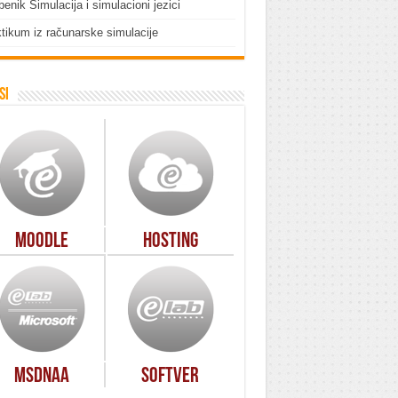
enik Simulacija i simulacioni jezici
tikum iz računarske simulacije
si
Moodle
Hosting
MSDNAA
Softver