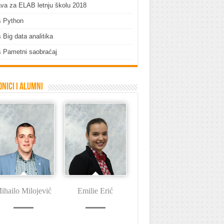
ava za ELAB letnju školu 2018
s Python
 Big data analitika
 Pametni saobraćaj
nici i Alumni
ihailo Milojević
Dušan Tašin
Ivan Jezdović
Emilie Erić
Stefan Vujović
D