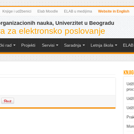
Knjige i udžbenici
Elab Moodle
ELAB u medijima
Website in English
organizacionih nauka, Univerzitet u Beogradu
a za elektronsko poslovanje
čki rad
Projekti
Servisi
Saradnja
Letnja škola
ELAB 
Knjig
Udžb
pro
Udžb
Udžb
Prak
Mono