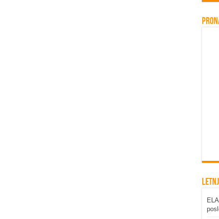
Pron
Letnj
ELAB
posl