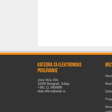
Katedra za elektronsko
Brz
poslovanje
Nast
Jove Ilića 154,
11000 Beograd, Srbija
Mast
+381 11 3950895
elab-office@elab.rs
Dokt
Proj
Mono
comp