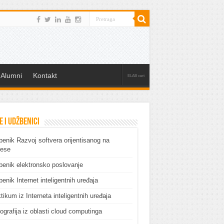
Alumni
Kontakt
ELAB cert
e i udžbenici
enik Razvoj softvera orijentisanog na
cese
enik elektronsko poslovanje
enik Internet inteligentnih uređaja
tikum iz Interneta inteligentnih uređaja
grafija iz oblasti cloud computinga