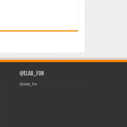
@elab_fon
@elab_fon