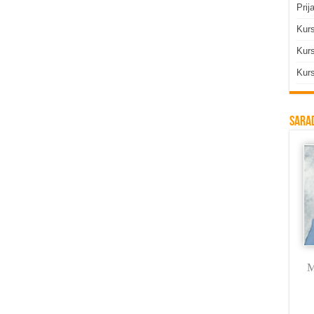
Prij
Kur
Kurs
Kurs
Sarad
Milica Labus
M