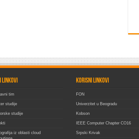
i linkovi
Korisni linkovi
avni tim
FON
er studije
Univerzitet u Beogradu
orske studije
Kobson
ekti
IEEE Computer Chapter CO16
grafija iz oblasti cloud
Srpski Krivak
utinga