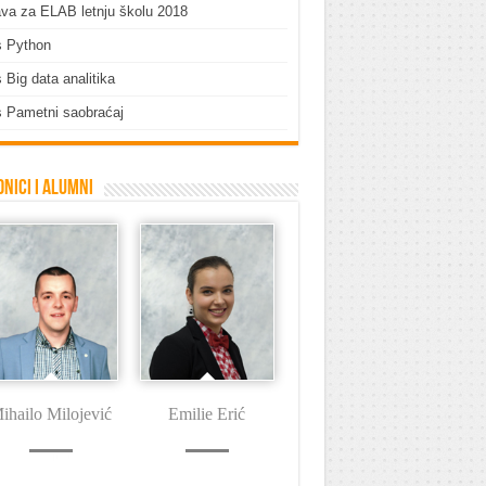
ava za ELAB letnju školu 2018
s Python
 Big data analitika
 Pametni saobraćaj
nici i Alumni
ihailo Milojević
Emilie Erić
Dušan Tašin
I