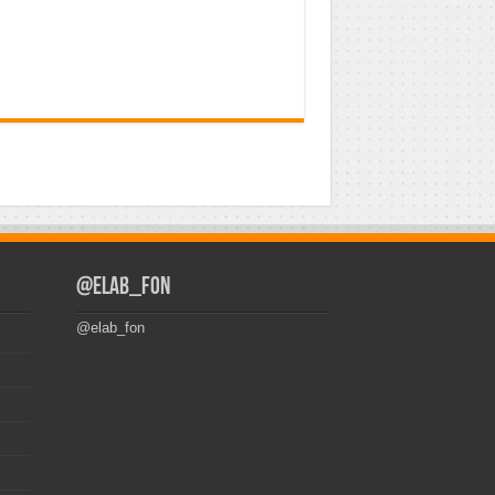
@elab_fon
@elab_fon