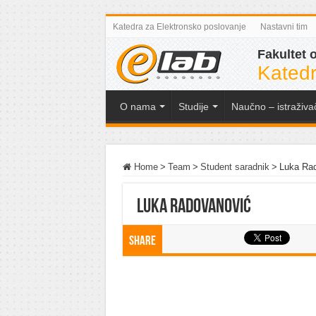
Katedra za Elektronsko poslovanje
Nastavni tim
Fakultet 
Katedr
O nama
Studije
Naučno – istraživa
Home
>
Team
>
Student saradnik
>
Luka Ra
Luka Radovanović
Share