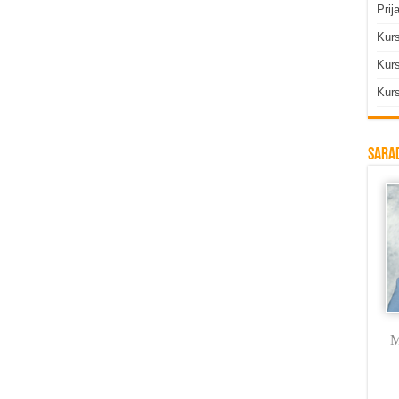
Prij
Kur
Kurs
Kurs
Sarad
Milica Labus
dr Vojkan
Branka Rodić
M
Vasković
Trmčić