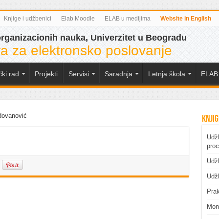
Knjige i udžbenici
Elab Moodle
ELAB u medijima
Website in English
organizacionih nauka, Univerzitet u Beogradu
a za elektronsko poslovanje
čki rad
Projekti
Servisi
Saradnja
Letnja škola
ELAB 
dovanović
Knjig
Udžb
pro
Udžb
Udžb
Prak
Mono