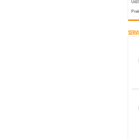
Udžb
Prak
Servi