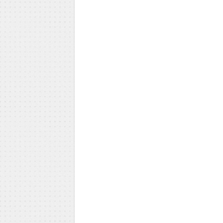
Milica Todorović
Iva Vojinović