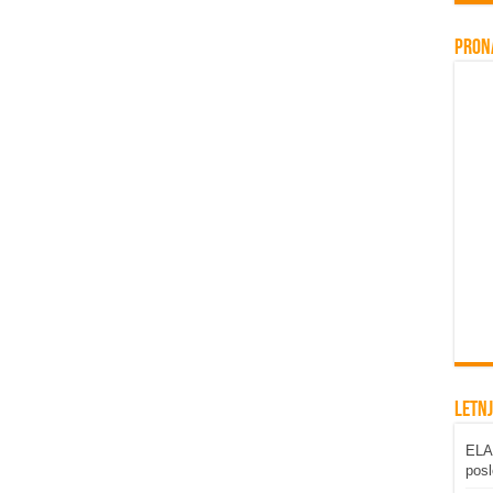
Pron
Letnj
ELAB
posl