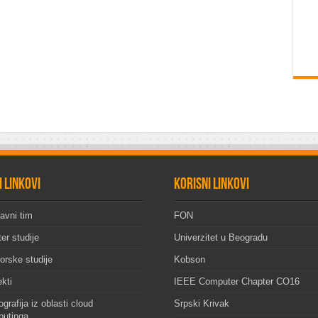
i linkovi
Korisni linkovi
avni tim
FON
er studije
Univerzitet u Beogradu
orske studije
Kobson
ekti
IEEE Computer Chapter CO16
grafija iz oblasti cloud
Srpski Krivak
utinga