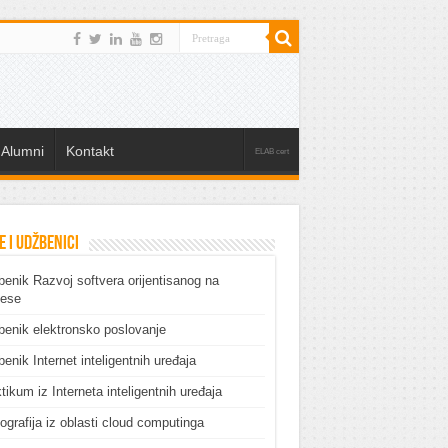
Alumni
Kontakt
ELAB cert
e i udžbenici
enik Razvoj softvera orijentisanog na
cese
enik elektronsko poslovanje
enik Internet inteligentnih uređaja
tikum iz Interneta inteligentnih uređaja
grafija iz oblasti cloud computinga