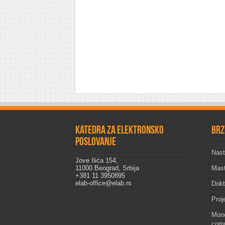
Katedra za elektronsko
Brz
poslovanje
Nast
Jove Ilića 154,
11000 Beograd, Srbija
Mast
+381 11 3950895
elab-office@elab.rs
Dokt
Proj
Mono
comp