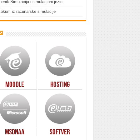
enik Simulacija i simulacioni jezici
tikum iz računarske simulacije
si
Moodle
Hosting
MSDNAA
Softver