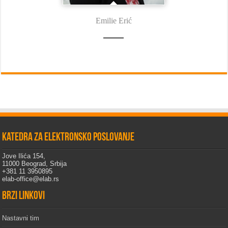
Emilie Erić
Katedra za elektronsko poslovanje
Jove Ilića 154,
11000 Beograd, Srbija
+381 11 3950895
elab-office@elab.rs
Brzi linkovi
Nastavni tim