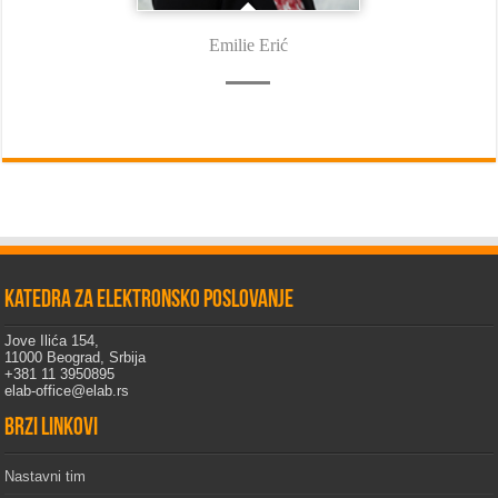
Emilie Erić
Katedra za elektronsko poslovanje
Jove Ilića 154,
11000 Beograd, Srbija
+381 11 3950895
elab-office@elab.rs
Brzi linkovi
Nastavni tim