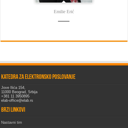
Emilie Erić
Katedra za elektronsko poslovanje
Jove Ilića 154,
11000 Beograd, Srbija
+381 11 3950895
elab-office@elab.rs
Brzi linkovi
Nastavni tim