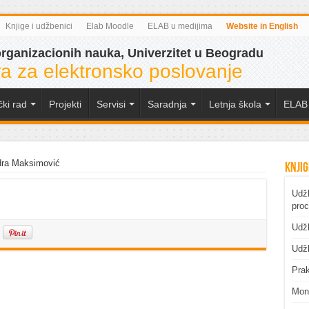
Knjige i udžbenici
Elab Moodle
ELAB u medijima
Website in English
organizacionih nauka, Univerzitet u Beogradu
a za elektronsko poslovanje
čki rad
Projekti
Servisi
Saradnja
Letnja škola
ELAB 
dra Maksimović
Knjig
Udžb
pro
Udžb
Udžb
Prak
Mono