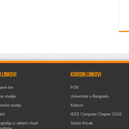
i linkovi
Korisni linkovi
avni tim
FON
er studije
Univerzitet u Beogradu
orske studije
Kobson
ekti
IEEE Computer Chapter CO16
grafija iz oblasti cloud
Srpski Krivak
utinga