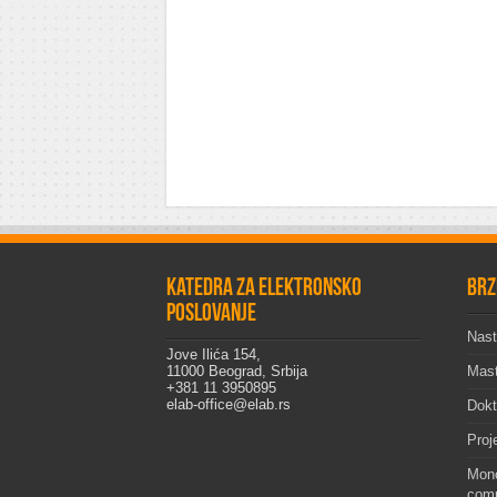
Katedra za elektronsko
Brz
poslovanje
Nast
Jove Ilića 154,
11000 Beograd, Srbija
Mast
+381 11 3950895
elab-office@elab.rs
Dokt
Proj
Mono
comp