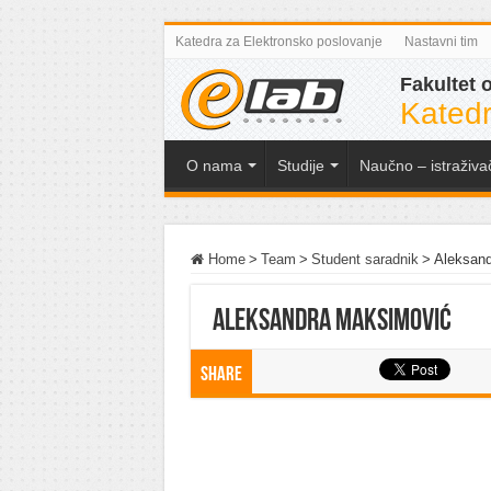
Katedra za Elektronsko poslovanje
Nastavni tim
Fakultet 
Katedr
O nama
Studije
Naučno – istraživa
Home
>
Team
>
Student saradnik
>
Aleksan
Aleksandra Maksimović
Share