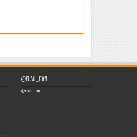
@elab_fon
@elab_fon