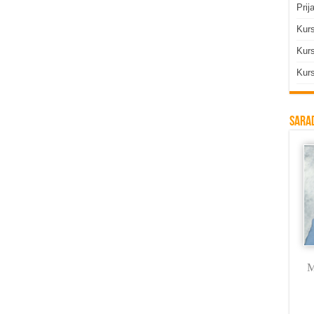
Prij
Kur
Kurs
Kurs
Sarad
Milica Labus
dr Vojkan
Branka Rodić
M
Vasković
Trmčić