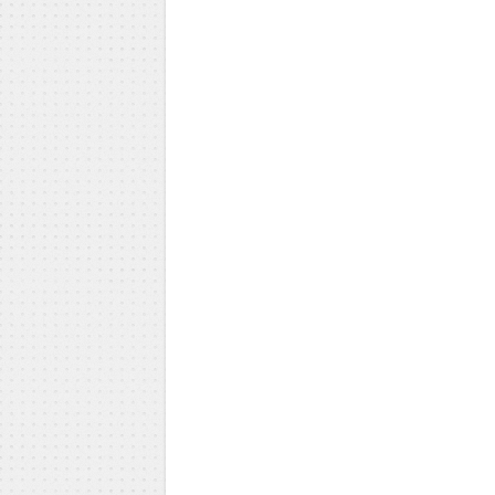
Milica Todorović
Iva Vojinović