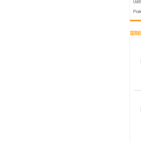
Udžb
Prak
Servi