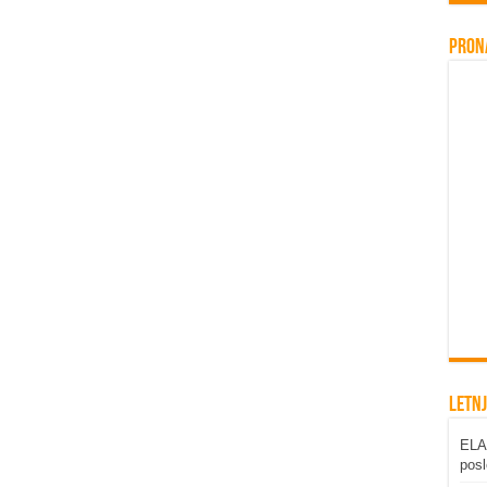
Pron
Letnj
ELAB
posl