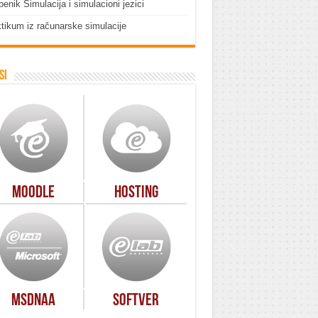
enik Simulacija i simulacioni jezici
tikum iz računarske simulacije
si
Moodle
Hosting
MSDNAA
Softver