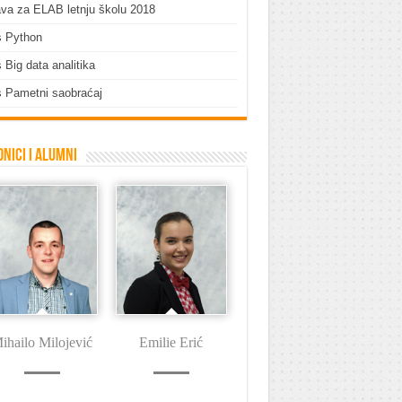
ava za ELAB letnju školu 2018
s Python
 Big data analitika
 Pametni saobraćaj
nici i Alumni
ihailo Milojević
Emilie Erić
Dušan Tašin
I