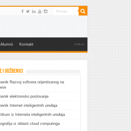
Alumni
Kontakt
ELAB cert
e i udžbenici
enik Razvoj softvera orijentisanog na
cese
enik elektronsko poslovanje
enik Internet inteligentnih uređaja
tikum iz Interneta inteligentnih uređaja
grafija iz oblasti cloud computinga