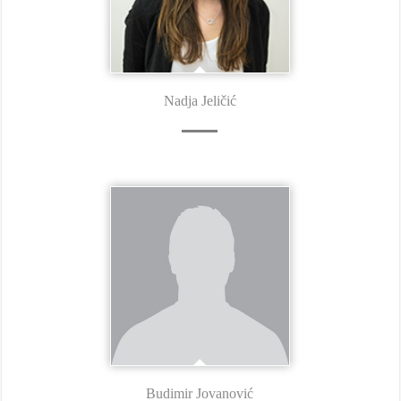
Nadja Jeličić
Budimir Jovanović