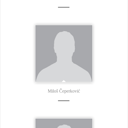
Miloš Čeperković