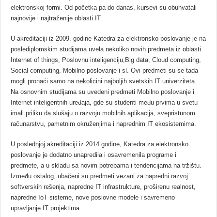
elektronskoj formi. Od početka pa do danas, kursevi su obuhvatali
najnovije i najtraženije oblasti IT.
U akreditaciji iz 2009. godine Katedra za elektronsko poslovanje je na
poslediplomskim studijama uvela nekoliko novih predmeta iz oblasti
Internet of things, Poslovnu inteligenciju,Big data, Cloud computing,
Social computing, Mobilno poslovanje i sl. Ovi predmeti su se tada
mogli pronaći samo na nekolicini najboljih svetskih IT univerziteta.
Na osnovnim studijama su uvedeni predmeti Mobilno poslovanje i
Internet inteligentnih uređaja, gde su studenti među prvima u svetu
imali priliku da slušaju o razvoju mobilnih aplikacija, svepristunom
računarstvu, pametnim okruženjima i naprednim IT ekosistemima.
U poslednjoj akreditaciji iz 2014.godine, Katedra za elektronsko
poslovanje je dodatno unapredila i osavremenila programe i
predmete, a u skladu sa novim potrebama i tendencijama na tržištu.
Između ostalog, ubačeni su predmeti vezani za napredni razvoj
softverskih rešenja, napredne IT infrastrukture, proširenu realnost,
napredne IoT sisteme, nove poslovne modele i savremeno
upravljanje IT projektima.