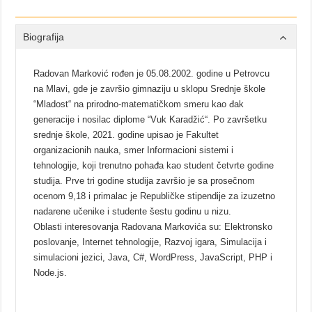
Biografija
Radovan Marković rođen je 05.08.2002. godine u Petrovcu
na Mlavi, gde je završio gimnaziju u sklopu Srednje škole
“Mladost“ na prirodno-matematičkom smeru kao đak
generacije i nosilac diplome “Vuk Karadžić“. Po završetku
srednje škole, 2021. godine upisao je Fakultet
organizacionih nauka, smer Informacioni sistemi i
tehnologije, koji trenutno pohađa kao student četvrte godine
studija. Prve tri godine studija završio je sa prosečnom
ocenom 9,18 i primalac je Republičke stipendije za izuzetno
nadarene učenike i studente šestu godinu u nizu.
Oblasti interesovanja Radovana Markovića su: Elektronsko
poslovanje, Internet tehnologije, Razvoj igara, Simulacija i
simulacioni jezici, Java, C#, WordPress, JavaScript, PHP i
Node.js.