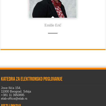
Emilie Erić
Katedra za elektronsko poslovanje
Jove Ilića 154,
11000 Beograd, Srbija
+381 11 3950895
elab-office@elab.rs