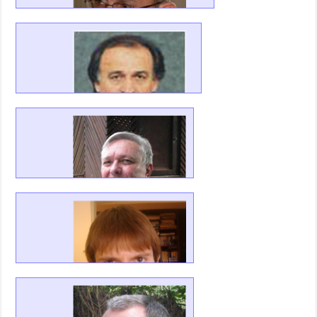
prof dr Veljko Milutinović
,
Redovni profesor
Elektrotehnički fakultet, Beograd
dr Milorad Stanojević
,
Redovni profesor
Saobraćajni fakultet, Beograd
dr Branislav Jovanić
,
Naučni savetnik
Institut za Fiziku, Beograd