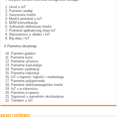
1. Uvod u IoT
2. Pametni uređaji
3. Senzorske mreže
4. Mrežni protokoli u IoT
5. M2M komunikacija
6. Softverski definisane mreže
7. Protokoli aplikativnog sloja IoT
8. Računarstvo u oblaku i IoT
9. Big data i IoT
II Pametna okruženja
10. Pametni gradovi
11. Pametne kuće
12. Pametne učionice
13. Pametne kancelarije
14. Pametni saobraćaj
15. Pametna industrija
16. IoT u trgovini, logistici i marketingu
17. Pametna poljoprivreda
18. Pametne elektroenergetske mreže
19. IoT u e-zdravstvu
20. Pametna e-uprava
21. Sigurnost u pametnim okruženjima
22. Trendovi u IoT
Knjige i udžbenici