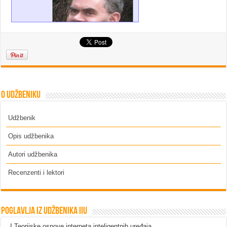
Vukašin Stojiljković
,
Lektor srpskog jezika
Stanko Stojiljković
,
Novinar
O udžbeniku
dnevnog lista Politika
Udžbenik
Opis udžbenika
Autori udžbenika
Recenzenti i lektori
Poglavlja iz udžbenika IIU
I Teorijske osnove interneta inteligentnih uređaja