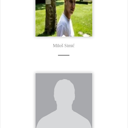
Miloš Simić