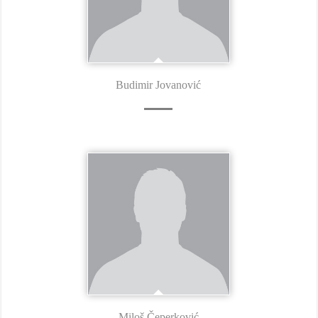
Budimir Jovanović
Miloš Čeperković