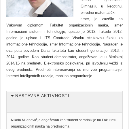
Gimnaziju u Negotinu,
prirodno-matematički
smer, je završio sa
Vukovom diplomom. Fakultet organizacionih nauka, smer
Informacioni sistemi i tehnologije, upisao je 2012. Takođe 2012.
godine je upisao i ITS Comtrade Visoku strukovnu školu za
informacione tehnologije, smer Informacione tehnologije. Nagrađen je
dva puta povodom Dana fakulteta kao student generacije, 2013. i
2014. godine. Kao student-demonstrator, angažovan je u školskoj
2014/15 na predmetu Elektronsko poslovanje, pri izvođenju vežbi iz
ovog predmeta. Predmeti interesovanja su mu veb programiranje,
Internet inteligentnih uređaja, mobilno programiranje.
NASTAVNE AKTIVNOSTI
Nikola Milanović je angažovan kao student saradnik je na Fakultetu
organizacionih nauka na predmetima: