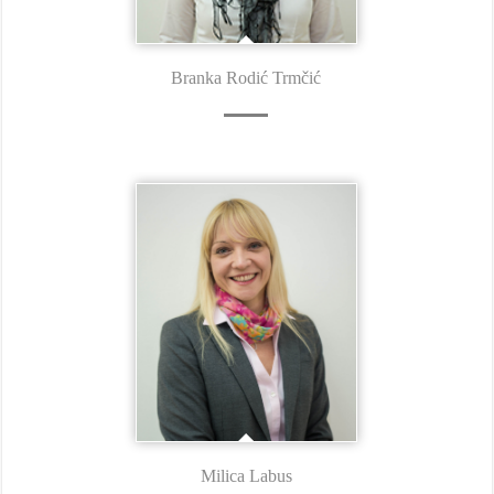
Branka Rodić Trmčić
Milica Labus