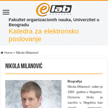
Fakultet organizacionih nauka, Univerzitet u
Beogradu
Katedra za elektronsko
poslovanje
Home
>
Nikola Milanović
Nikola Milanović
Biografija
Nikola Milanović rođen je
1993. godine u Negotinu.
Osnovnu školu je
završio u Negotinu kao
učenik generacije.