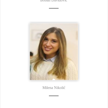
Boban Davidović
Milena Nikolić