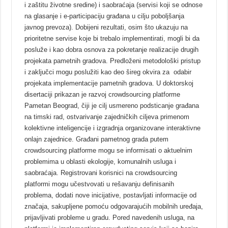
i zaštitu životne sredine) i saobraćaja (servisi koji se odnose
na glasanje i e-participaciju građana u cilju poboljšanja
javnog prevoza). Dobijeni rezultati, osim što ukazuju na
prioritetne servise koje bi trebalo implementirati, mogli bi da
posluže i kao dobra osnova za pokretanje realizacije drugih
projekata pametnih gradova. Predloženi metodološki pristup
i zaključci mogu poslužiti kao deo šireg okvira za odabir
projekata implementacije pametnih gradova. U doktorskoj
disertaciji prikazan je razvoj crowdsourcing platforme
Pametan Beograd, čiji je cilj usmereno podsticanje građana
na timski rad, ostvarivanje zajedničkih ciljeva primenom
kolektivne inteligencije i izgradnja organizovane interaktivne
onlajn zajednice. Građani pametnog grada putem
crowdsourcing platforme mogu se informisati o aktuelnim
problemima u oblasti ekologije, komunalnih usluga i
saobraćaja. Registrovani korisnici na crowdsourcing
platformi mogu učestvovati u rešavanju definisanih
problema, dodati nove inicijative, postavljati informacije od
značaja, sakupljene pomoću odgovarajućih mobilnih uređaja,
prijavljivati probleme u gradu. Pored navedenih usluga, na