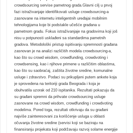
crowdsourcing servise pametnog grada.Glavni cilj u prvoj
fazi istraživanjaje identifikovati usluge crowdsourcing-a
zasnovane na internetu inteligentnih uređajai mobilnim
tehnologijama koje bi podstakle učešće građana u
pametnom gradu. Fokus istraživanjaje na gradovima koji još
nisu u potpunosti usklađeni sa standardima pametnih
gradova. Metodološki pristup ispitivanju spremnosti građana
zasnovan je na analizi različitih modela crowdsourcing-a,
kao što su crowd wisdom, crowdfunding, crowdvoting i
crowdsensing, kao i njihove primene u različitim oblastima,
kao što su saobraćaj, zaštita životne sredine, komunalne
usluge i zdravstvo. Podaci su prikupljeni putem ankete koja
je sprovedena na teritoriji grada Beograda i koja je
obuhvatila uzorak od 210 ispitanika. Rezultati pokazuju da
su građani spremni da prihvate crowdsourcing usluge
zasnovane na crowd wisdom, crowdfunding i crowdvoting
modelima. Pored toga, rezultati otkrivaju da su građani
najviše zainteresovani za korišćenje usluga u oblasti
očuvanja životne sredine (servisi koji se baziraju na
finansiranju projekata koji podržavaju razvoj solarne energije