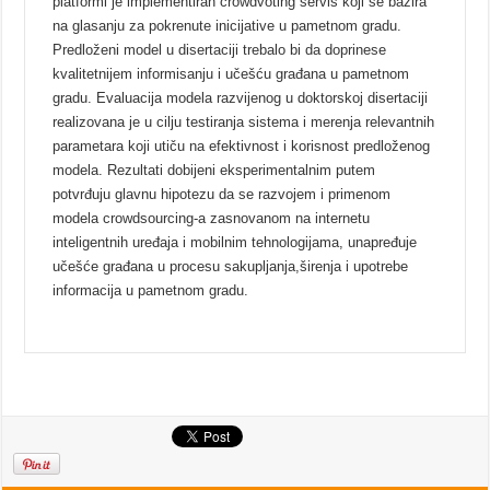
platformi je implementiran crowdvoting servis koji se bazira
na glasanju za pokrenute inicijative u pametnom gradu.
Predloženi model u disertaciji trebalo bi da doprinese
kvalitetnijem informisanju i učešću građana u pametnom
gradu. Evaluacija modela razvijenog u doktorskoj disertaciji
realizovana je u cilju testiranja sistema i merenja relevantnih
parametara koji utiču na efektivnost i korisnost predloženog
modela. Rezultati dobijeni eksperimentalnim putem
potvrđuju glavnu hipotezu da se razvojem i primenom
modela crowdsourcing-a zasnovanom na internetu
inteligentnih uređaja i mobilnim tehnologijama, unapređuje
učešće građana u procesu sakupljanja,širenja i upotrebe
informacija u pametnom gradu.