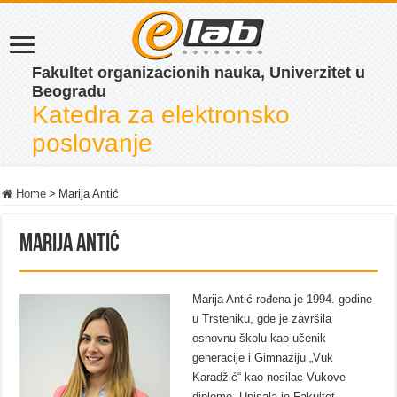
Fakultet organizacionih nauka, Univerzitet u
Beogradu
Katedra za elektronsko
poslovanje
Home
>
Marija Antić
Marija Antić
Marija Antić rođena je 1994. godine
u Trsteniku, gde je završila
osnovnu školu kao učenik
generacije i Gimnaziju „Vuk
Karadžić“ kao nosilac Vukove
diplome. Upisala je Fakultet