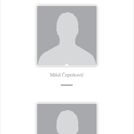
Miloš Čeperković