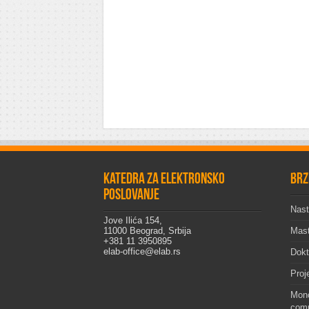
Katedra za elektronsko
Brz
poslovanje
Nast
Jove Ilića 154,
11000 Beograd, Srbija
Mast
+381 11 3950895
elab-office@elab.rs
Dokt
Proj
Mon
comp