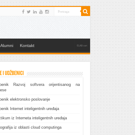
Alumni
Kontakt
ELAB cert
e i udžbenici
benik Razvoj softvera orijentisanog na
cese
enik elektronsko poslovanje
enik Internet inteligentnih uređaja
tikum iz Interneta inteligentnih uređaja
grafija iz oblasti cloud computinga