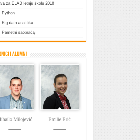
ava za ELAB letnju školu 2018
s Python
 Big data analitika
 Pametni saobraćaj
nici i Alumni
ihailo Milojević
Emilie Erić
Dušan Tašin
I