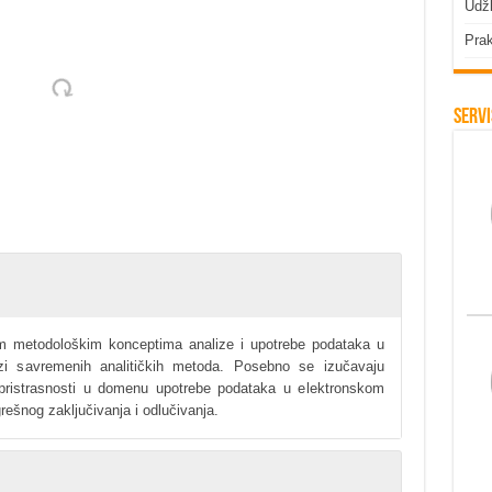
Udžb
Prak
Servi
im metodološkim konceptima analize i upotrebe podataka u
azi savremenih analitičkih metoda. Posebno se izučavaju
u pristrasnosti u domenu upotrebe podataka u elektronskom
rešnog zaključivanja i odlučivanja.