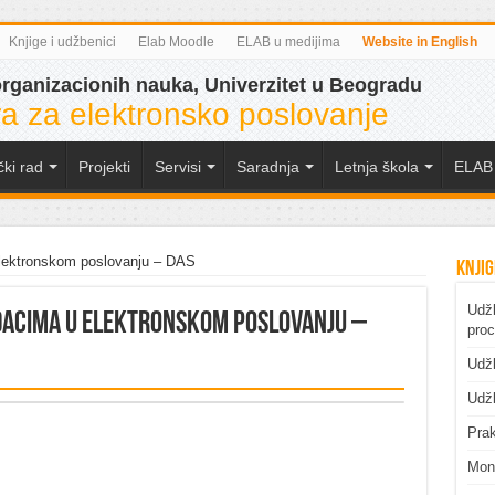
Knjige i udžbenici
Elab Moodle
ELAB u medijima
Website in English
organizacionih nauka, Univerzitet u Beogradu
a za elektronsko poslovanje
čki rad
Projekti
Servisi
Saradnja
Letnja škola
ELAB 
 elektronskom poslovanju – DAS
Knjig
Udž
dacima u elektronskom poslovanju –
pro
Udžb
Udžb
Prak
Mono