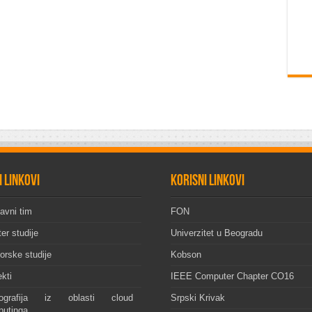
i linkovi
Korisni linkovi
avni tim
FON
er studije
Univerzitet u Beogradu
orske studije
Kobson
ekti
IEEE Computer Chapter CO16
ografija iz oblasti cloud
Srpski Krivak
utinga