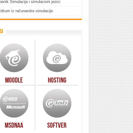
enik Simulacija i simulacioni jezici
tikum iz računarske simulacije
si
Moodle
Hosting
MSDNAA
Softver