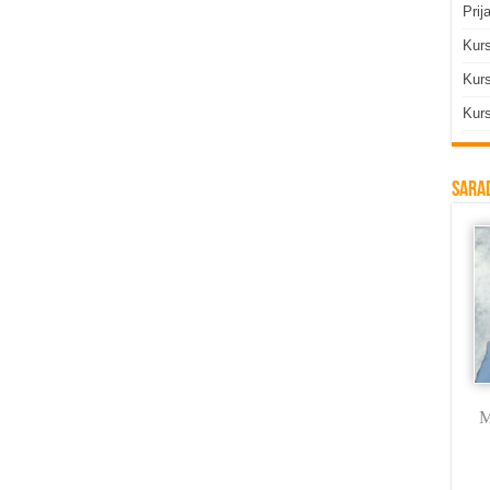
Prij
Kur
Kurs
Kurs
Sarad
Milica Labus
dr Vojkan
Branka Rodić
M
Vasković
Trmčić