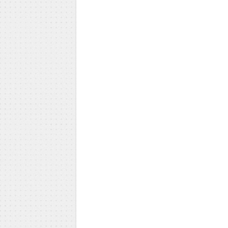
Milica Todorović
Iva Vojinović