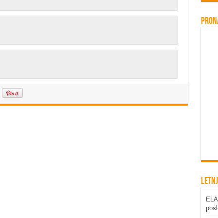
Pron
Letnj
ELA
posl