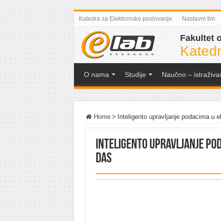
Katedra za Elektronsko poslovanje
Nastavni tim
Fakultet 
Katedr
O nama
Studije
Naučno – istraživa
Home
>
Inteligento upravljanje podacima u
Inteligento upravljanje po
DAS