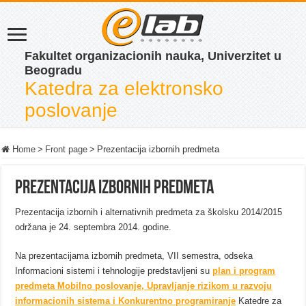
Fakultet organizacionih nauka, Univerzitet u
Beogradu
Katedra za elektronsko
poslovanje
Home
>
Front page
>
Prezentacija izbornih predmeta
Prezentacija izbornih predmeta
Prezentacija izbornih i alternativnih predmeta za školsku 2014/2015
održana je 24. septembra 2014. godine.
Na prezentacijama
izbornih predmeta, VII semestra, odseka
Informacioni sistemi i tehnologije
predstavljeni su
plan i program
predmeta Mobilno poslovanje, Upravljanje rizikom u razvoju
informacionih sistema i Konkurentno programiranje
Katedre za