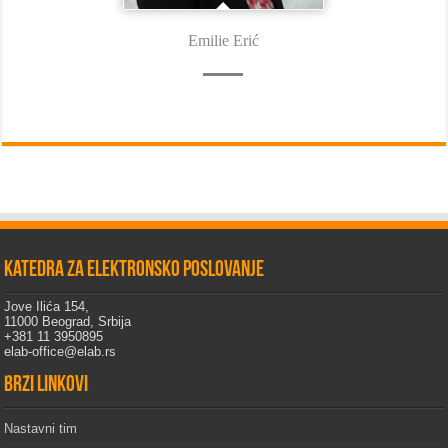
Emilie Erić
Katedra za elektronsko poslovanje
Jove Ilića 154,
11000 Beograd, Srbija
+381 11 3950895
elab-office@elab.rs
Brzi linkovi
Nastavni tim