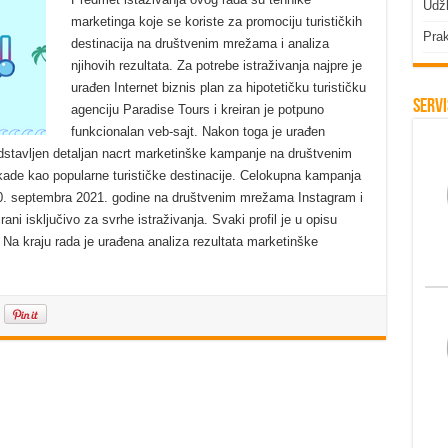
Udžb
marketinga koje se koriste za promociju turističkih
Prak
destinacija na društvenim mrežama i analiza
njihovih rezultata. Za potrebe istraživanja najpre je
urađen Internet biznis plan za hipotetičku turističku
Servi
agenciju Paradise Tours i kreiran je potpuno
funkcionalan veb-sajt. Nakon toga je urađen
edstavljen detaljan nacrt marketinške kampanje na društvenim
kade kao popularne turističke destinacije. Celokupna kampanja
20. septembra 2021. godine na društvenim mrežama Instagram i
ani isključivo za svrhe istraživanja. Svaki profil je u opisu
. Na kraju rada je urađena analiza rezultata marketinške