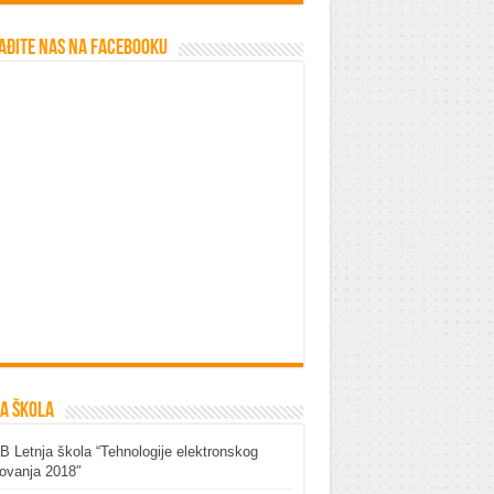
ađite nas na Facebooku
a škola
 Letnja škola “Tehnologije elektronskog
ovanja 2018″