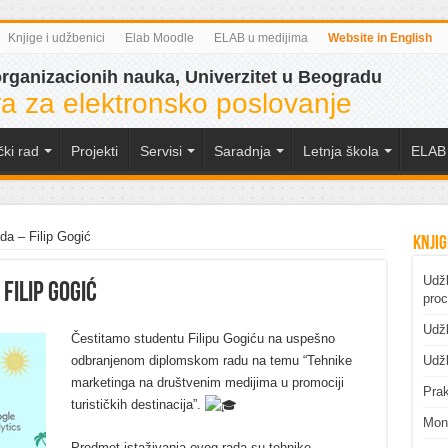
Knjige i udžbenici
Elab Moodle
ELAB u medijima
Website in English
organizacionih nauka, Univerzitet u Beogradu
a za elektronsko poslovanje
čki rad
Projekti
Servisi
Saradnja
Letnja škola
ELAB 
a – Filip Gogić
Knjig
Udžb
Filip Gogić
pro
Udžb
Čestitamo studentu Filipu Gogiću na uspešno
odbranjenom diplomskom radu na temu “Tehnike
Udžb
marketinga na društvenim medijima u promociji
Prak
turističkih destinacija”.
Mono
Predmet istaživanja ovog rada su tehnike