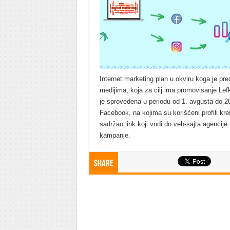
Internet marketing plan u okviru koga je pr
medijima, koja za cilj ima promovisanje Lef
je sprovedena u periodu od 1. avgusta do 
Facebook, na kojima su korišćeni profili kreir
sadržao link koji vodi do veb-sajta agencije
kampanje.
Share