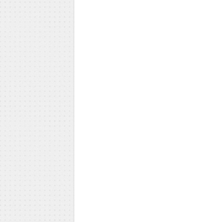
Milica Todorović
Iva Vojinović