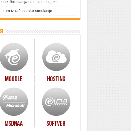
enik Simulacija i simulacioni jezici
tikum iz računarske simulacije
si
Moodle
Hosting
MSDNAA
Softver