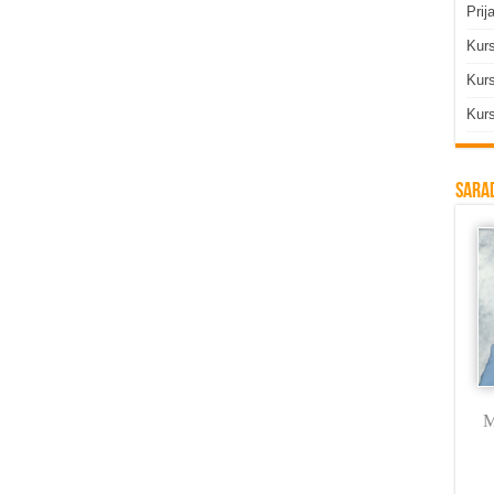
Prij
Kur
Kurs
Kurs
Sarad
Milica Labus
dr Vojkan
Branka Rodić
M
Vasković
Trmčić