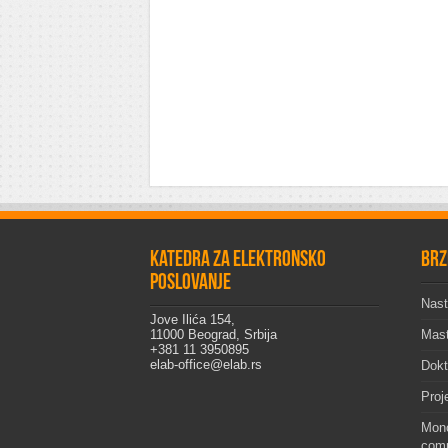
Katedra za elektronsko
Brz
poslovanje
Nast
Jove Ilića 154,
11000 Beograd, Srbija
Mast
+381 11 3950895
elab-office@elab.rs
Dokt
Proj
Mono
comp