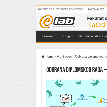
Katedra za Elektronsko poslovanje
Nastavni tim
Fakultet 
Katedr
O nama
Studije
Naučno – istraživa
Home
>
Front page
>
Odbrana diplomskog rad
Odbrana diplomskog rada – 