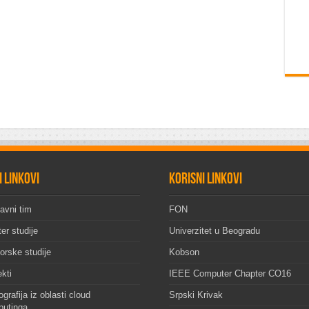
i linkovi
Korisni linkovi
avni tim
FON
er studije
Univerzitet u Beogradu
orske studije
Kobson
ekti
IEEE Computer Chapter CO16
grafija iz oblasti cloud
Srpski Krivak
utinga