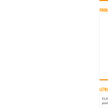
Pron
Letnj
ELAB
posl