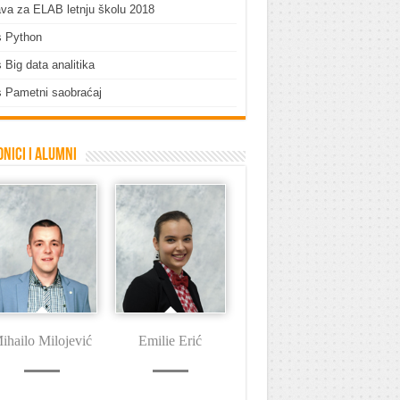
ava za ELAB letnju školu 2018
s Python
 Big data analitika
 Pametni saobraćaj
nici i Alumni
ihailo Milojević
Emilie Erić
Dušan Tašin
I