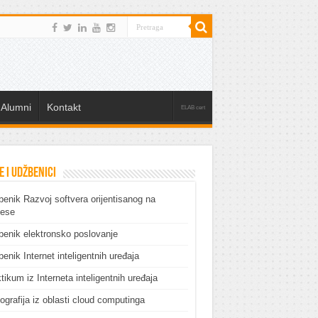
Alumni
Kontakt
ELAB cert
e i udžbenici
enik Razvoj softvera orijentisanog na
cese
enik elektronsko poslovanje
enik Internet inteligentnih uređaja
tikum iz Interneta inteligentnih uređaja
grafija iz oblasti cloud computinga