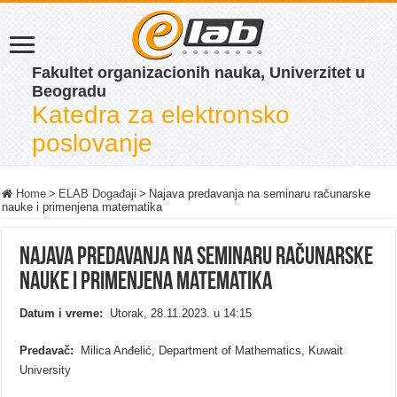
Fakultet organizacionih nauka, Univerzitet u
Beogradu
Katedra za elektronsko
poslovanje
Home
>
ELAB Događaji
>
Najava predavanja na seminaru računarske
nauke i primenjena matematika
Najava predavanja na seminaru računarske
nauke i primenjena matematika
Datum i vreme:
Utorak, 28.11.2023. u 14:15
Predavač:
Milica Anđelić, Department of Mathematics, Kuwait
University