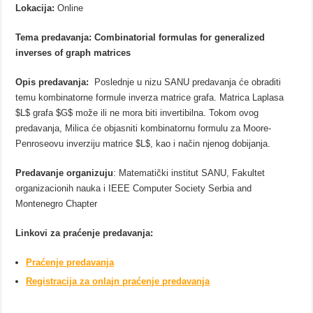
Lokacija:
Online
Tema predavanja:
Combinatorial formulas for generalized
inverses of graph matrices
Opis predavanja:
Poslednje u nizu SANU predavanja će obraditi
temu kombinatorne formule inverza matrice grafa. Matrica Laplasa
$L$ grafa $G$ može ili ne mora biti invertibilna. Tokom ovog
predavanja, Milica će objasniti kombinatornu formulu za Moore-
Penroseovu inverziju matrice $L$, kao i način njenog dobijanja.
Predavanje organizuju
: Matematički institut SANU, Fakultet
organizacionih nauka i IEEE Computer Society Serbia and
Montenegro Chapter
Linkovi za praćenje predavanja:
Praćenje predavanja
Registracija za onlajn praćenje predavanja