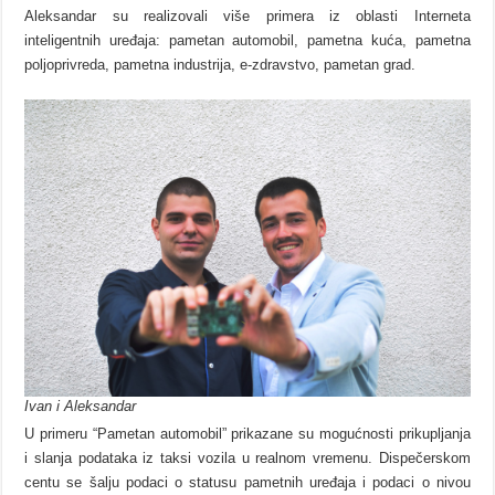
Aleksandar su realizovali više primera iz oblasti Interneta
inteligentnih uređaja: pametan automobil, pametna kuća, pametna
poljoprivreda, pametna industrija, e-zdravstvo, pametan grad.
Ivan i Aleksandar
U primeru “Pametan automobil” prikazane su mogućnosti prikupljanja
i slanja podataka iz taksi vozila u realnom vremenu. Dispečerskom
centu se šalju podaci o statusu pametnih uređaja i podaci o nivou