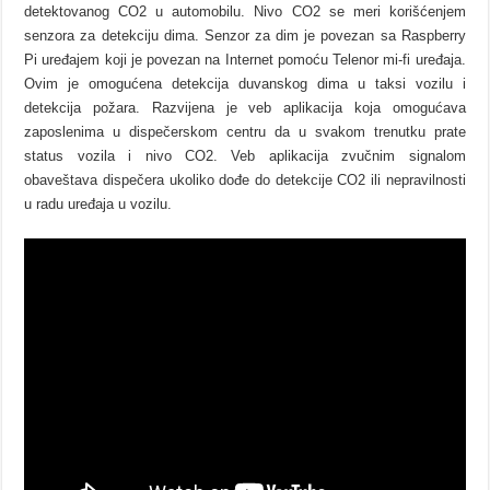
detektovanog CO2 u automobilu. Nivo CO2 se meri korišćenjem
senzora za detekciju dima. Senzor za dim je povezan sa Raspberry
Pi uređajem koji je povezan na Internet pomoću Telenor mi-fi uređaja.
Ovim je omogućena detekcija duvanskog dima u taksi vozilu i
detekcija požara. Razvijena je veb aplikacija koja omogućava
zaposlenima u dispečerskom centru da u svakom trenutku prate
status vozila i nivo CO2. Veb aplikacija zvučnim signalom
obaveštava dispečera ukoliko dođe do detekcije CO2 ili nepravilnosti
u radu uređaja u vozilu.