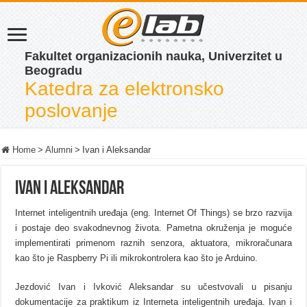
Fakultet organizacionih nauka, Univerzitet u
Beogradu
Katedra za elektronsko
poslovanje
Home
>
Alumni
>
Ivan i Aleksandar
Ivan i Aleksandar
Internet inteligentnih uređaja (eng. Internet Of Things) se brzo razvija
i postaje deo svakodnevnog života. Pametna okruženja je moguće
implementirati primenom raznih senzora, aktuatora, mikroračunara
kao što je Raspberry Pi ili mikrokontrolera kao što je Arduino.
Jezdović Ivan i Ivković Aleksandar su učestvovali u pisanju
dokumentacije za praktikum iz Interneta inteligentnih uređaja. Ivan i