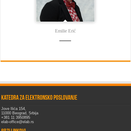
Emilie Erić
Katedra za elektronsko poslovanje
Jove Ilića 154,
11000 Beograd, Srbija
+381 11 3950895
elab-office@elab.rs