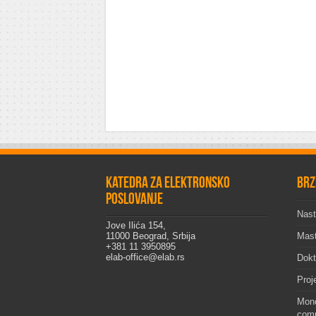
Katedra za elektronsko
Brz
poslovanje
Nast
Jove Ilića 154,
11000 Beograd, Srbija
Mast
+381 11 3950895
elab-office@elab.rs
Dokt
Proj
Mono
comp