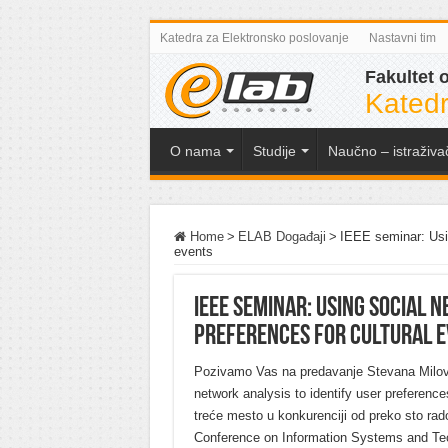
Katedra za Elektronsko poslovanje
Nastavni tim
Fakultet 
Katedr
O nama
Studije
Naučno – istraživa
Home
>
ELAB Događaji
>
IEEE seminar: Usin
events
IEEE seminar: Using social 
preferences for cultural 
Pozivamo Vas na predavanje Stevana Milov
network analysis to identify user preference
treće mesto u konkurenciji od preko sto rad
Conference on Information Systems and Techn