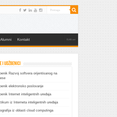
Alumni
Kontakt
ELAB cert
e i udžbenici
enik Razvoj softvera orijentisanog na
cese
enik elektronsko poslovanje
enik Internet inteligentnih uređaja
tikum iz Interneta inteligentnih uređaja
grafija iz oblasti cloud computinga