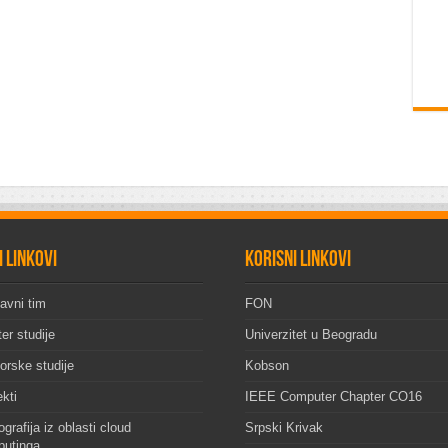
i linkovi
Korisni linkovi
avni tim
FON
er studije
Univerzitet u Beogradu
orske studije
Kobson
ekti
IEEE Computer Chapter CO16
grafija iz oblasti cloud
Srpski Krivak
utinga