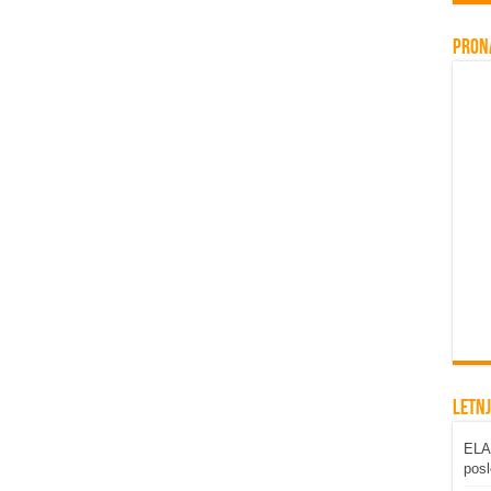
Pron
Letnj
ELAB
posl