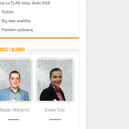
ava za ELAB letnju školu 2018
s Python
 Big data analitika
 Pametni saobraćaj
nici i Alumni
ihailo Milojević
Emilie Erić
Dušan Tašin
I