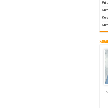
Prij
Kur
Kurs
Kurs
Sarad
Milica Labus
dr Vojkan
Branka Rodić
M
Vasković
Trmčić