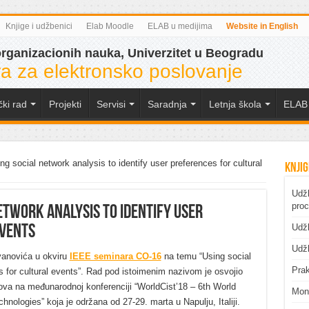
Knjige i udžbenici
Elab Moodle
ELAB u medijima
Website in English
organizacionih nauka, Univerzitet u Beogradu
a za elektronsko poslovanje
čki rad
Projekti
Servisi
Saradnja
Letnja škola
ELAB 
g social network analysis to identify user preferences for cultural
Knjig
Udžb
pro
network analysis to identify user
Udžb
events
Udžb
anovića u okviru
IEEE seminara CO-16
na temu “Using social
Prak
s for cultural events”. Rad pod istoimenim nazivom je osvojio
ova na međunarodnoj konferenciji “WorldCist’18 – 6th World
Mono
ologies” koja je održana od 27-29. marta u Napulju, Italiji.