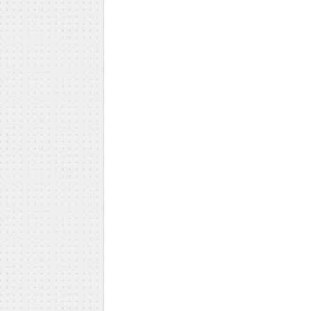
Milica Todorović
Iva Vojinović