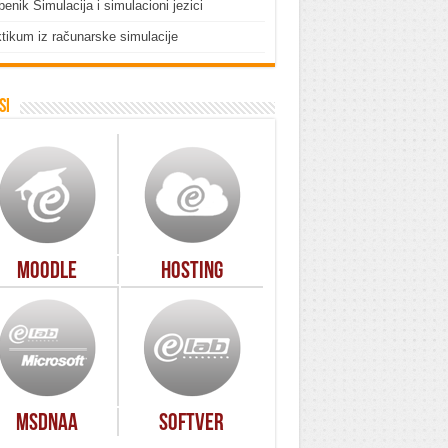
enik Simulacija i simulacioni jezici
tikum iz računarske simulacije
si
Moodle
Hosting
MSDNAA
Softver