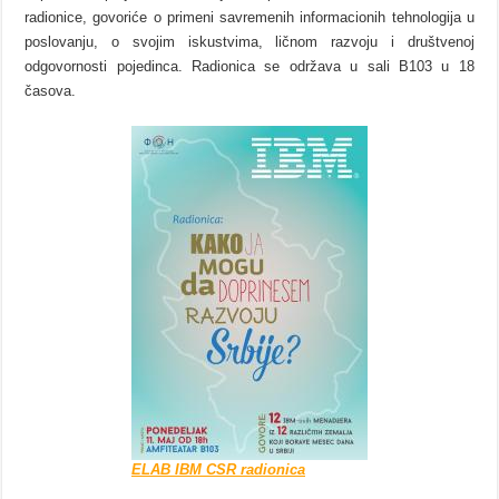
radionice, govoriće o primeni savremenih informacionih tehnologija u
poslovanju, o svojim iskustvima, ličnom razvoju i društvenoj
odgovornosti pojedinca. Radionica se održava u sali B103 u 18
časova.
ELAB IBM CSR radionica