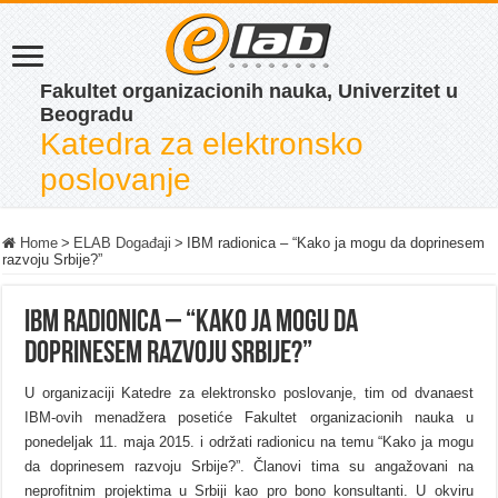
Fakultet organizacionih nauka, Univerzitet u
Beogradu
Katedra za elektronsko
poslovanje
Home
>
ELAB Događaji
>
IBM radionica – “Kako ja mogu da doprinesem
razvoju Srbije?”
IBM radionica – “Kako ja mogu da
doprinesem razvoju Srbije?”
U organizaciji Katedre za elektronsko poslovanje, tim od dvanaest
IBM-ovih menadžera posetiće Fakultet organizacionih nauka u
ponedeljak 11. maja 2015. i održati radionicu na temu “Kako ja mogu
da doprinesem razvoju Srbije?”. Članovi tima su angažovani na
neprofitnim projektima u Srbiji kao pro bono konsultanti. U okviru