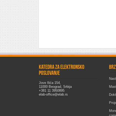
Katedra za elektronsko
Brz
poslovanje
Nast
Jove Ilića 154,
11000 Beograd, Srbija
Mast
+381 11 3950895
elab-office@elab.rs
Dokt
Proj
Mono
comp