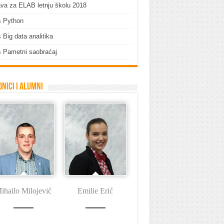
ava za ELAB letnju školu 2018
s Python
 Big data analitika
 Pametni saobraćaj
nici i Alumni
ihailo Milojević
Emilie Erić
Dušan Tašin
I