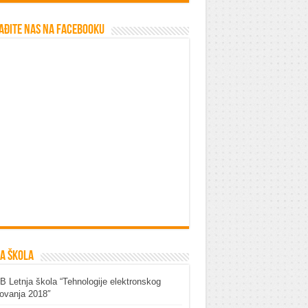
ađite nas na Facebooku
a škola
 Letnja škola “Tehnologije elektronskog
ovanja 2018″