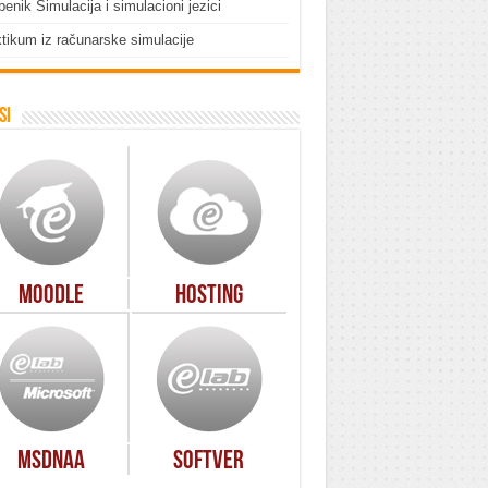
enik Simulacija i simulacioni jezici
tikum iz računarske simulacije
si
Moodle
Hosting
MSDNAA
Softver