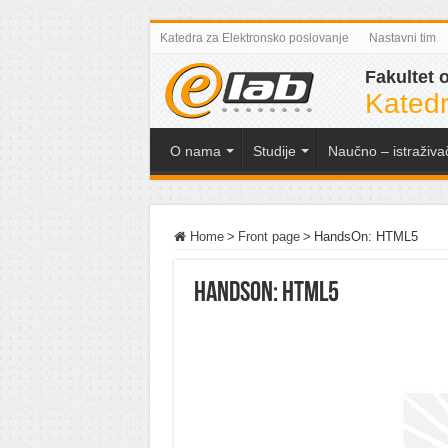
Katedra za Elektronsko poslovanje
Nastavni tim
Fakultet 
Katedr
O nama
Studije
Naučno – istraživa
Home
>
Front page
>
HandsOn: HTML5
HandsOn: HTML5