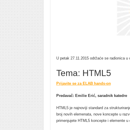
U petak 27.11.2015 održaće se radionica u 
Tema: HTML5
Prijavite se za ELAB hands-on
Predavač: Emilie Erić, saradnik katedre
HTML5 je najnoviji standard za strukturiran
broj novih elemenata, nove koncepte u razvo
primenjujete HTML5 koncepte i elemente u 