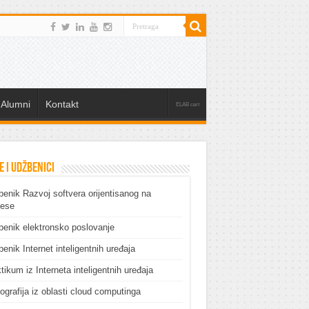
Alumni
Kontakt
ELAB cert
e i udžbenici
enik Razvoj softvera orijentisanog na
cese
enik elektronsko poslovanje
enik Internet inteligentnih uređaja
tikum iz Interneta inteligentnih uređaja
grafija iz oblasti cloud computinga