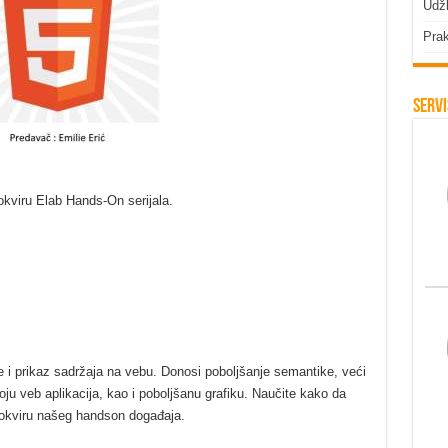
Udžb
Prak
Servi
okviru Elab Hands-On serijala.
je i prikaz sadržaja na vebu. Donosi poboljšanje semantike, veći
ju veb aplikacija, kao i poboljšanu grafiku. Naučite kako da
okviru našeg handson događaja.