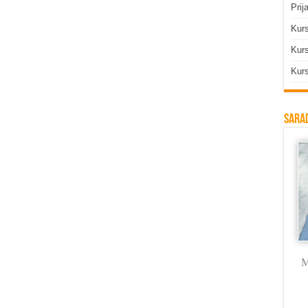
Prij
Kur
Kurs
Kurs
Sarad
Milica Labus
dr Vojkan
Branka Rodić
M
Vasković
Trmčić