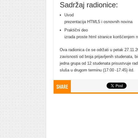
Sadržaj radionice:
Uvod
prezentacija HTML5 i osnovnih novina
Praktični deo
izrada proste html stranice korišćenjem
Ova radionica će se održati u petak 27.11.2
zavisnosti od broja prijavljenih studenata, b
jedna grupa od 12 studenata prisustvuje rad
sluša u drugom terminu (17:00 -17:45) itd.
Share