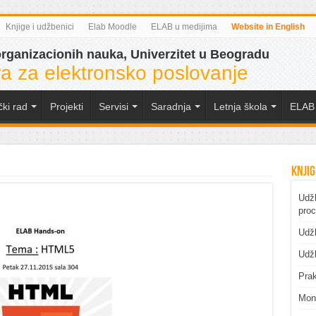
Knjige i udžbenici
Elab Moodle
ELAB u medijima
Website in English
organizacionih nauka, Univerzitet u Beogradu
a za elektronsko poslovanje
čki rad
Projekti
Servisi
Saradnja
Letnja škola
ELAB 
Knjig
Udžb
pro
Udžb
Udžb
Prak
Mono