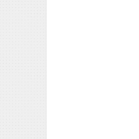
Milica Todorović
Iva Vojinović