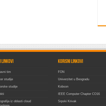
i linkovi
Korisni linkovi
avni tim
FON
er studije
Univerzitet u Beogradu
orske studije
Kobson
ekti
IEEE Computer Chapter CO16
grafija iz oblasti cloud
Srpski Krivak
utinga