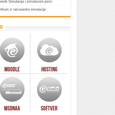
enik Simulacija i simulacioni jezici
tikum iz računarske simulacije
si
Moodle
Hosting
MSDNAA
Softver