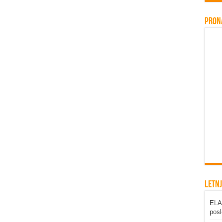
Pron
Letnj
ELAB
posl