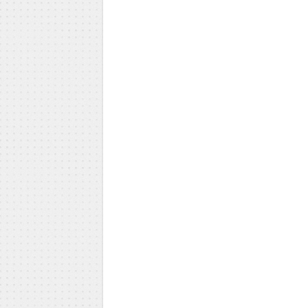
Milica Todorović
Iva Vojinović