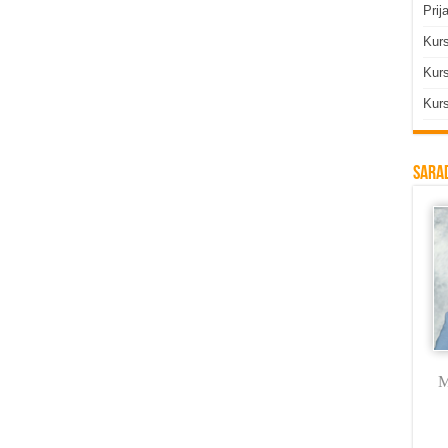
Prij
Kur
Kurs
Kurs
Sarad
Milica Labus
dr Vojkan
Branka Rodić
M
Vasković
Trmčić