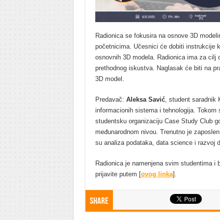
Radionica se fokusira na osnove 3D modeliran
početnicima. Učesnici će dobiti instrukcije 
osnovnih 3D modela. Radionica ima za cilj 
prethodnog iskustva. Naglasak će biti na pr
3D model.
Predavač:
Aleksa Savić
, student saradnik 
informacionih sistema i tehnologija. Tokom 
studentsku organizaciju Case Study Club gd
međunarodnom nivou. Trenutno je zaposlen ka
su analiza podataka, data science i razvoj d
Radionica je namenjena svim studentima i be
prijavite putem [
ovog linka
].
Share