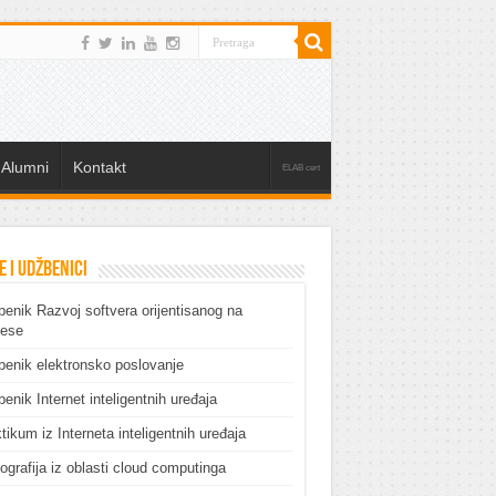
Alumni
Kontakt
ELAB cert
e i udžbenici
enik Razvoj softvera orijentisanog na
cese
enik elektronsko poslovanje
enik Internet inteligentnih uređaja
tikum iz Interneta inteligentnih uređaja
grafija iz oblasti cloud computinga