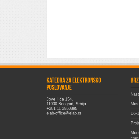
Katedra za elektronsko
Brz
poslovanje
Nast
Jove Ilića 154,
11000 Beograd, Srbija
Mast
+381 11 3950895
elab-office@elab.rs
Dokt
Proj
Mono
comp