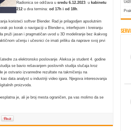
Udžb
Radionica se održava u
sredu 6.12.2023
. u
kabinetu
212
u dva termina:
od 17h i od 18h
.
Prak
ja koristeći softver Blender. Rad je prilagodjen apsolutnim
korak po korak o navigaciji u Blender-u, interfejsom i kreiranju
Servi
da pruži jasan i pragmatičan uvod u 3D modeliranje bez ikakvog
aktičnom učenju i učesnici će imati priliku da naprave svoj prvi
Katedre za elektronsko poslovanje. Aleksa je student 4. godine
studija se bavio rešavanjem poslovnih studija slučaja kroz
e je ostvario izvanredne rezultate na takmičenju na
o data analyst u industriji video igara. Njegova interesovanja
igitalnih proizvoda.
splatna je, ali je broj mesta ograničen, pa vas molimo da se