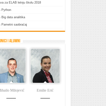
ava za ELAB letnju školu 2018
s Python
 Big data analitika
 Pametni saobraćaj
nici i Alumni
ihailo Milojević
Emilie Erić
Dušan Tašin
I