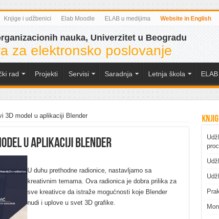
Knjige i udžbenici
Elab Moodle
ELAB u medijima
Website in English
organizacionih nauka, Univerzitet u Beogradu
a za elektronsko poslovanje
čki rad
Projekti
Servisi
Saradnja
Letnja škola
ELAB 
 3D model u aplikaciji Blender
Knjig
Udžb
odel u aplikaciji Blender
pro
Udžb
U duhu prethodne radionice, nastavljamo sa
Udžb
kreativnim temama. Ova radionica je dobra prilika za
Prak
sve kreativce da istraže mogućnosti koje Blender
nudi i uplove u svet 3D grafike.
Mono