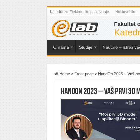
Katedra za Elektronsko poslovanje
Nastavni tim
Fakultet 
Katedr
O nama
Studije
Naučno – istraživa
Home
>
Front page
>
HandOn 2023 – Vaš prvi
HandOn 2023 – Vaš prvi 3D m