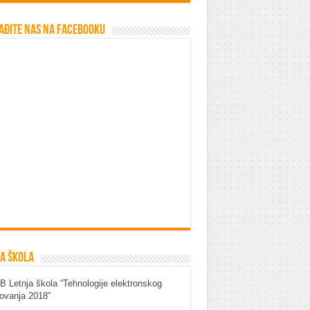
ađite nas na Facebooku
a škola
 Letnja škola “Tehnologije elektronskog
ovanja 2018″