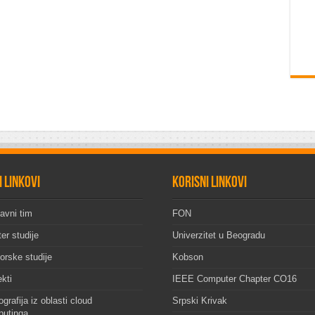
i linkovi
Korisni linkovi
avni tim
FON
er studije
Univerzitet u Beogradu
orske studije
Kobson
ekti
IEEE Computer Chapter CO16
grafija iz oblasti cloud
Srpski Krivak
utinga