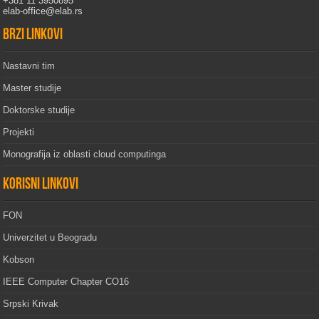
+381 11 3950895
elab-office@elab.rs
Brzi linkovi
Nastavni tim
Master studije
Doktorske studije
Projekti
Monografija iz oblasti cloud computinga
Korisni linkovi
FON
Univerzitet u Beogradu
Kobson
IEEE Computer Chapter CO16
Srpski Krivak