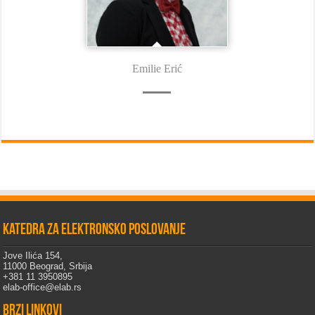
Emilie Erić
Katedra za elektronsko poslovanje
Jove Ilića 154,
11000 Beograd, Srbija
+381 11 3950895
elab-office@elab.rs
Brzi linkovi